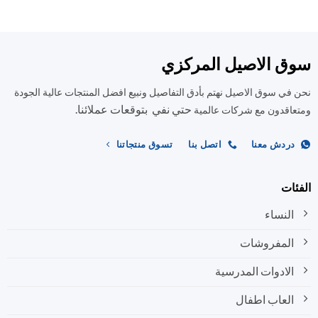
الأشكال
الأشكال
المختلفة
المختلفة
لهذا
لهذا
المنتج.
المنتج.
ق الاصيل المركزي
يمكن
يمكن
اختيار
اختيار
في سوق الاصيل نهتم بأدق التفاصيل ونبيع افضل المنتجات عالية الجودة
الخيارات
الخيارات
على
على
حتي نفي بتوقعات عملائنا.
اقدون مع شركات عالمية
صفحة
صفحة
المنتج
المنتج
ردش معنا
اتصل بنا
تسوق منتجاتنا
ات
النساء
المفروشات
الادوات المدرسية
العاب اطفال