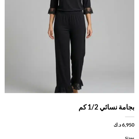
مة نسائي 1/2 كم
6,
د.ك
Si