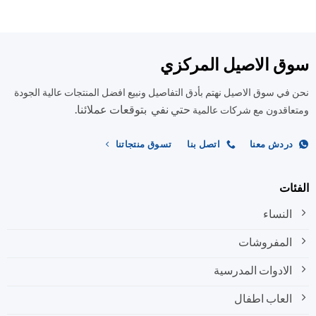
الأشكال
الأشكال
المختلفة
المختلفة
لهذا
لهذا
المنتج.
المنتج.
ق الاصيل المركزي
يمكن
يمكن
اختيار
اختيار
في سوق الاصيل نهتم بأدق التفاصيل ونبيع افضل المنتجات عالية الجودة
الخيارات
الخيارات
على
على
حتي نفي بتوقعات عملائنا.
اقدون مع شركات عالمية
صفحة
صفحة
المنتج
المنتج
ردش معنا
اتصل بنا
تسوق منتجاتنا
ات
النساء
المفروشات
الادوات المدرسية
العاب اطفال