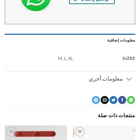
ومات إضافية
SI
M, L, XL
معلومات أخري
جات ذات صلة