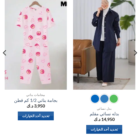
اضف
اضف
الي
الي
المفضلة
المفضلة
بيجامات بناتي
بجامة بناتي 1/2 كم قطن
3,950
د.ك
بدل نسائي
بدله نسائي مقلم
تحديد أحد الخيارات
14,950
د.ك
هناك
العديد
تحديد أحد الخيارات
من
هناك