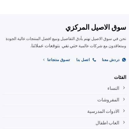
الأشكال
العديد
المختلفة
من
لهذا
الأشكال
المنتج.
المختلفة
ق الاصيل المركزي
يمكن
لهذا
اختيار
المنتج.
في سوق الاصيل نهتم بأدق التفاصيل ونبيع افضل المنتجات عالية الجودة
الخيارات
يمكن
على
حتي نفي بتوقعات عملائنا.
اختيار
اقدون مع شركات عالمية
صفحة
الخيارات
المنتج
على
ردش معنا
اتصل بنا
تسوق منتجاتنا
صفحة
المنتج
ات
النساء
المفروشات
الادوات المدرسية
العاب اطفال