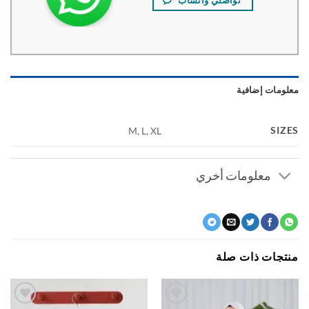
ومات إضافية
SI
M, L, XL
معلومات أخري
جات ذات صلة