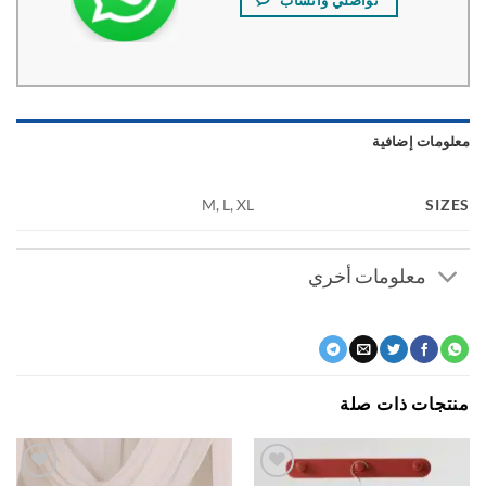
ومات إضافية
SI
M, L, XL
معلومات أخري
جات ذات صلة