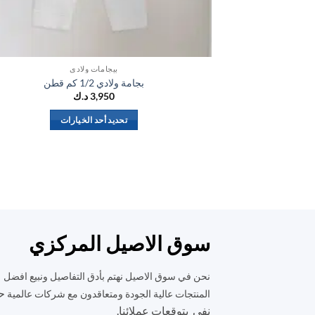
بيجامات ولادي
بجامة ولادي 1/2 كم قطن
3,950
د.ك
تحديد أحد الخيارات
هناك
العديد
من
الأشكال
المختلفة
لهذا
المنتج.
سوق الاصيل المركزي
يمكن
اختيار
نحن في سوق الاصيل نهتم بأدق التفاصيل ونبيع افضل
الخيارات
ح
المنتجات عالية الجودة ومتعاقدون مع شركات عالمية
على
نفي بتوقعات عملائنا.