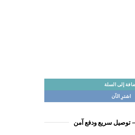
افة إلى السلة
اشترِ الآن
 توصيل سريع ودفع آمن