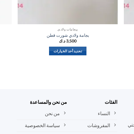
بيجامات ولادي
بجامة ولادي شورت قطن
3,500
د.ك
تحديد أحد الخيارات
هناك
العديد
من
الأشكال
المختلفة
لهذا
المنتج.
الفئات
من نحن والمساعدة
يمكن
النساء
من نحن
اختيار
الخيارات
تي
المفروشات
سياسة الخصوصية
على