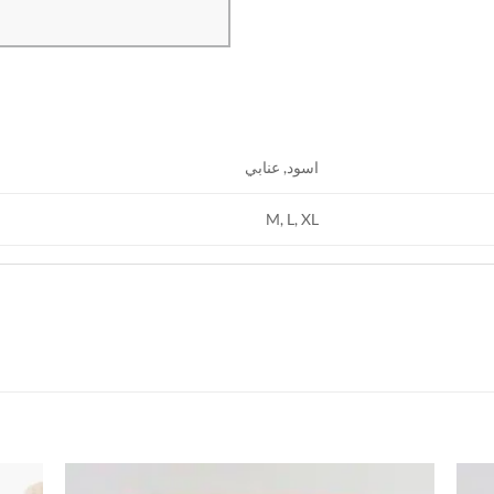
اسود, عنابي
M, L, XL