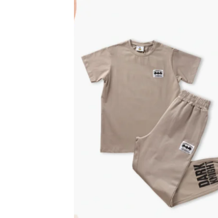
اضف
الي
المفضلة