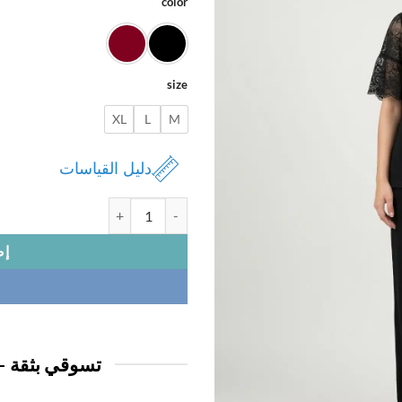
color
size
XL
L
M
دليل القياسات
كمية بجامة نسائي 1/2 كم - قطن
إض
تسوقي بثقة —