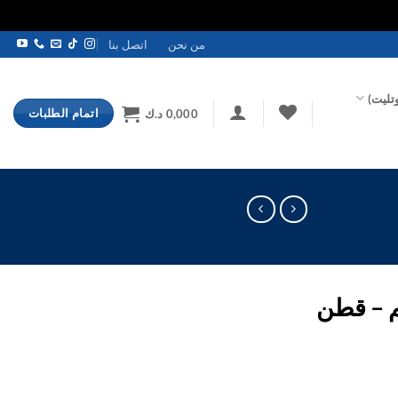
من نحن
اتصل بنا
تليت)
اتمام الطلبات
0,000
د.ك