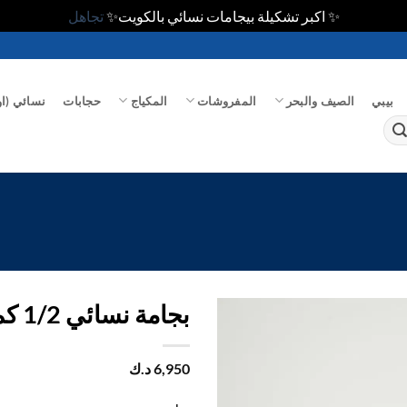
✨ اكبر تشكيلة بيجامات نسائي بالكويت✨
تجاهل
بيبي
الصيف والبحر
المفروشات
المكياج
حجابات
نسائي (او
بجامة نسائي 1/2 كم – قطن
اضف
6,950
د.ك
الي
المفضلة