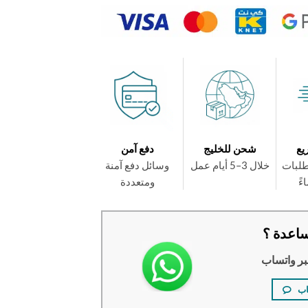
يع
شحن للخليج
دفع آمن
طلبات
خلال 3–5 أيام عمل
وسائل دفع آمنة
ومتعددة
اعدة ؟
بر واتساب
اب