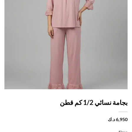
ة نسائي 1/2 كم قطن
6,
د.ك