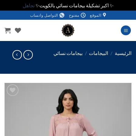
✨ اكبر تشكيلة بيجامات نسائي بالكويت✨
تجاهل
الموقع
مفتوح
التواصل واتساب
وى
ئيسية
/
البيجامات
/
بيجامات نسائي
اضف
الي
المفضلة