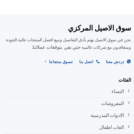
الأشكال
العديد
المختلفة
من
لهذا
الأشكال
المنتج.
المختلفة
ق الاصيل المركزي
يمكن
لهذا
اختيار
المنتج.
في سوق الاصيل نهتم بأدق التفاصيل ونبيع افضل المنتجات عالية الجودة
الخيارات
يمكن
على
حتي نفي بتوقعات عملائنا.
اختيار
اقدون مع شركات عالمية
صفحة
الخيارات
المنتج
على
ردش معنا
اتصل بنا
تسوق منتجاتنا
صفحة
المنتج
ات
النساء
المفروشات
الادوات المدرسية
العاب اطفال