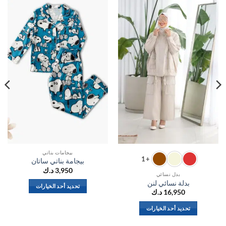
اضف
اضف
الي
الي
المفضلة
المفضلة
بيجامات بناتي
+1
بيجامة بناتي ساتان
3,950
د.ك
بدل نسائي
بدلة نسائي لنن
تحديد أحد الخيارات
16,950
د.ك
هناك
العديد
تحديد أحد الخيارات
من
هناك