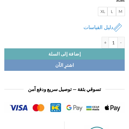
Si
XL
L
دليل القياسات
بجامة نسائي 1/2 كم قطن
إضافة إلى السلة
اشترِ الآن
تسوقي بثقة — توصيل سريع ودفع آمن