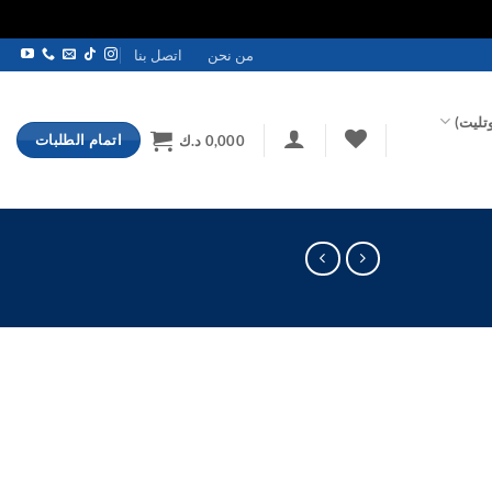
من نحن
اتصل بنا
تليت)
اتمام الطلبات
0,000
د.ك