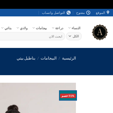
خطي
الموقع
مفتوح
التواصل واتساب
لمحتوى
النساء
دراعة
بيجامات
ولادي
بناتي
البحث
عن:
الرئيسية
/
البيجامات
/
بناطيل بيتي
51% خصم