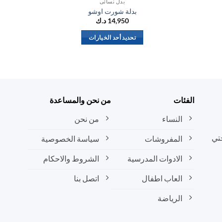
بدل نسائي
بدلة شورت اوشو
14,950
د.ك
تحديد أحد الخيارات
هناك
العديد
من
الأشكال
المختلفة
الفئات
من نحن والمساعدة
لهذا
المنتج.
النساء
من نحن
يمكن
تي
المفروشات
سياسة الخصوصية
اختيار
الخيارات
الادوات المدرسية
الشروط والاحكام
على
صفحة
العاب اطفال
اتصل بنا
المنتج
الرياضة