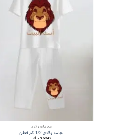
بيجامات ولادي
بجامة ولادي 1/2 كم قطن
3,950
د.ك