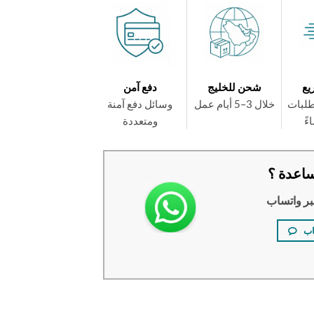
يع
شحن للخليج
دفع آمن
طلبات
خلال 3–5 أيام عمل
وسائل دفع آمنة
ومتعددة
اعدة ؟
بر واتساب
اب