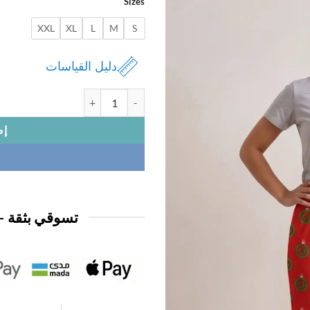
Sizes
1,950 د.ك.
0,950 د.ك.
XXL
XL
L
M
S
دليل القياسات
كمية بنطلون بيتي
إض
تسوقي بثقة —