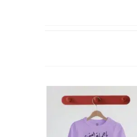
اضف
الي
المفضلة