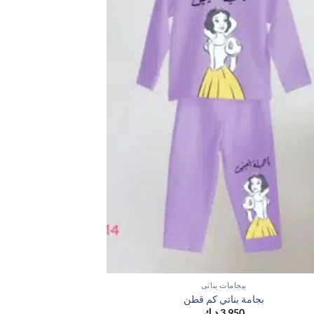
بيجامات بناتي
بجامة بناتي كم قطن
بجام
3,950
د.ك