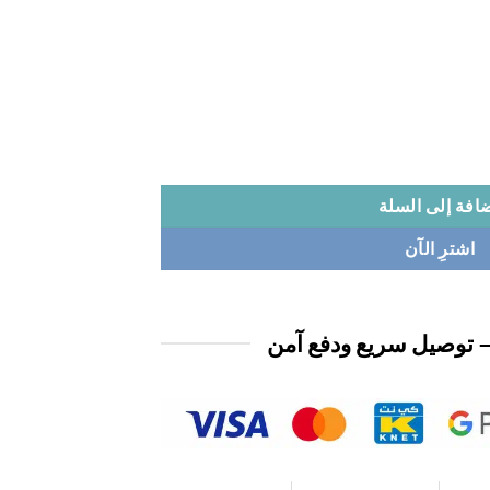
افة إلى السلة
اشترِ الآن
 توصيل سريع ودفع آمن