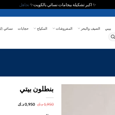
✨ اكبر تشكيلة بيجامات نسائي بالكويت✨
تجاهل
بيبي
الصيف والبحر
المفروشات
المكياج
حجابات
نسائي (او
بنطلون بيتي
اضف
السعر
السعر
1,950
د.ك
0,950
د.ك
الأصلي
الحالي
الي
هو:
هو:
المفضلة