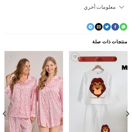
معلومات أخري
جات ذات صلة
اضف
اضف
الي
الي
المفضلة
المفضلة