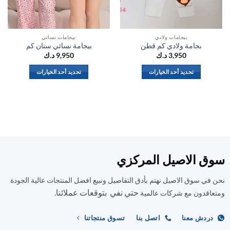
بيجامات ولادي
بيجامات نسائي
بجامة ولادي كم قطن
بيجامة نسائي ستان كم
3,950
د.ك
9,950
د.ك
تحديد أحد الخيارات
تحديد أحد الخيارات
هناك
هناك
العديد
العديد
من
من
الأشكال
الأشكال
المختلفة
المختلفة
لهذا
لهذا
المنتج.
المنتج.
ق الاصيل المركزي
يمكن
يمكن
اختيار
اختيار
في سوق الاصيل نهتم بأدق التفاصيل ونبيع افضل المنتجات عالية الجودة
الخيارات
الخيارات
على
على
حتي نفي بتوقعات عملائنا.
اقدون مع شركات عالمية
صفحة
صفحة
المنتج
المنتج
ردش معنا
اتصل بنا
تسوق منتجاتنا