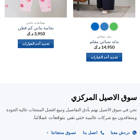
بيجامات بناتي
بجامة بناتي كم قطن
3,950
د.ك
بدل نسائي
بدله نسائي مقلم
تحديد أحد الخيارات
14,950
د.ك
هناك
العديد
تحديد أحد الخيارات
من
هناك
الأشكال
العديد
المختلفة
من
لهذا
الأشكال
المنتج.
المختلفة
ق الاصيل المركزي
يمكن
لهذا
اختيار
المنتج.
في سوق الاصيل نهتم بأدق التفاصيل ونبيع افضل المنتجات عالية الجودة
الخيارات
يمكن
على
حتي نفي بتوقعات عملائنا.
اختيار
اقدون مع شركات عالمية
صفحة
الخيارات
المنتج
على
ردش معنا
اتصل بنا
تسوق منتجاتنا
صفحة