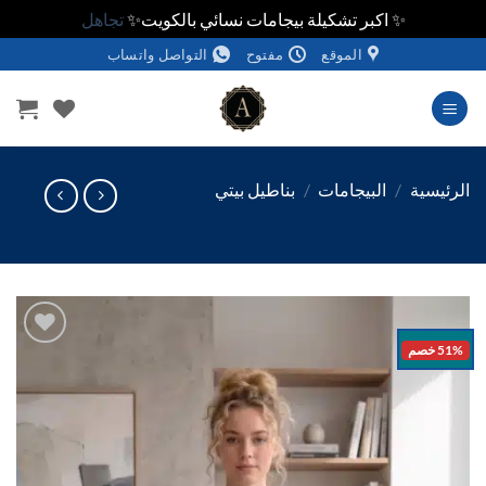
✨ اكبر تشكيلة بيجامات نسائي بالكويت✨
تجاهل
الموقع
مفتوح
التواصل واتساب
وى
ئيسية
/
البيجامات
/
بناطيل بيتي
خصم
اضف
الي
المفضلة