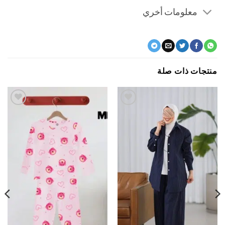
معلومات أخري
جات ذات صلة
اضف
اضف
الي
الي
المفضلة
المفضلة