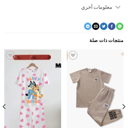
معلومات أخري
جات ذات صلة
اضف
اضف
الي
الي
المفضلة
المفضلة