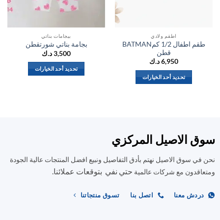
اطقم ولادي
بيجامات بناتي
طقم اطفال 1/2 كمBATMAN
بجامة بناتي شورتقطن
قطن
3,500
د.ك
6,950
د.ك
تحديد أحد الخيارات
تحديد أحد الخيارات
هناك
هناك
العديد
العديد
من
من
الأشكال
الأشكال
المختلفة
المختلفة
لهذا
ق الاصيل المركزي
لهذا
المنتج.
المنتج.
يمكن
في سوق الاصيل نهتم بأدق التفاصيل ونبيع افضل المنتجات عالية الجودة
يمكن
اختيار
حتي نفي بتوقعات عملائنا.
اختيار
اقدون مع شركات عالمية
الخيارات
الخيارات
على
على
صفحة
ردش معنا
اتصل بنا
تسوق منتجاتنا
صفحة
المنتج
المنتج