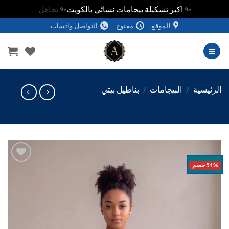
✨ اكبر تشكيلة بيجامات نسائي بالكويت✨
تجاهل
الموقع
مفتوح
التواصل واتساب
وى
ئيسية
/
البيجامات
/
بناطيل بيتي
خصم
اضف
الي
المفضلة