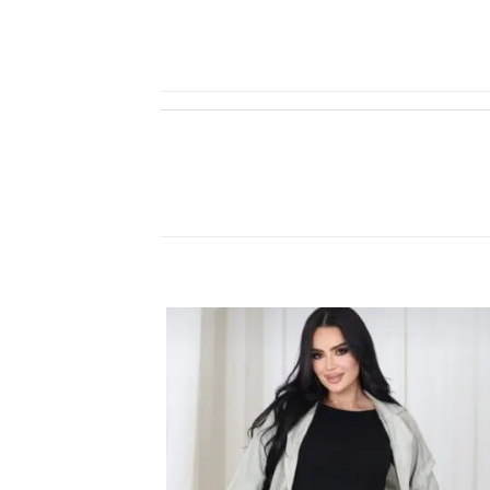
اضف
الي
المفضلة