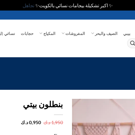
✨ اكبر تشكيلة بيجامات نسائي بالكويت✨
تجاهل
بيبي
الصيف والبحر
المفروشات
المكياج
حجابات
نسائي (او
بنطلون بيتي
اضف
السعر
السعر
1,950
د.ك
0,950
د.ك
الأصلي
الحالي
الي
هو:
هو:
المفضلة