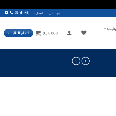
من نحن
اتصل بنا
تليت)
اتمام الطلبات
0,000
د.ك