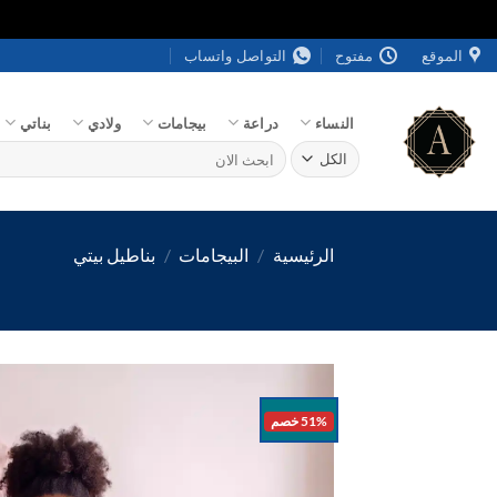
خطي
الموقع
مفتوح
التواصل واتساب
لمحتوى
النساء
دراعة
بيجامات
ولادي
بناتي
البحث
عن:
الرئيسية
/
البيجامات
/
بناطيل بيتي
51% خصم