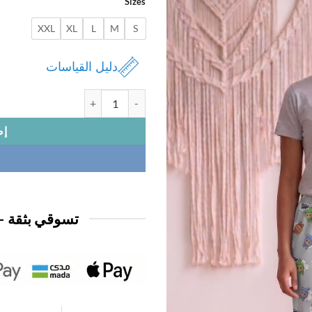
Sizes
1,950 د.ك.
0,950 د.ك.
XXL
XL
L
M
S
دليل القياسات
كمية بنطلون بيتي
إض
تسوقي بثقة —