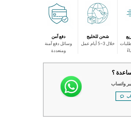
يع
شحن للخليج
دفع آمن
طلبات
خلال 3–5 أيام عمل
وسائل دفع آمنة
ومتعددة
اعدة ؟
بر واتساب
اب