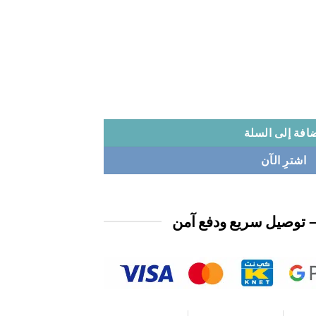
افة إلى السلة
اشترِ الآن
 توصيل سريع ودفع آمن