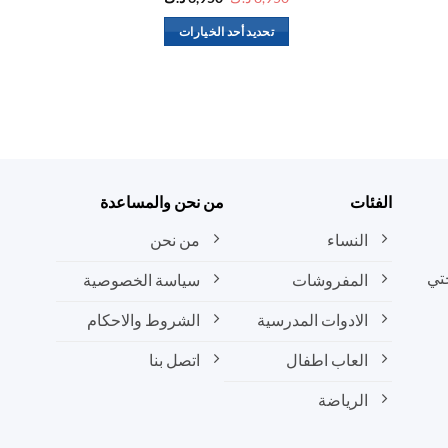
الأصلي
الحالي
هو:
هو:
تحديد أحد الخيارات
8,950 د.ك.
6,950 د.ك.
هناك
العديد
من
الأشكال
المختلفة
لهذا
المنتج.
الفئات
من نحن والمساعدة
يمكن
النساء
من نحن
اختيار
الخيارات
تي
المفروشات
سياسة الخصوصية
على
صفحة
الادوات المدرسية
الشروط والاحكام
المنتج
العاب اطفال
اتصل بنا
الرياضة