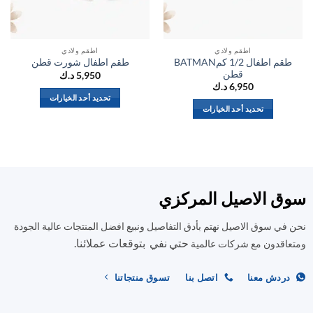
اطقم ولادي
اطقم ولادي
طقم اطفال 1/2 كمBATMAN
طقم اطفال شورت قطن
قطن
5,950
د.ك
6,950
د.ك
تحديد أحد الخيارات
تحديد أحد الخيارات
هناك
هناك
العديد
العديد
من
من
الأشكال
الأشكال
المختلفة
المختلفة
لهذا
ق الاصيل المركزي
لهذا
المنتج.
المنتج.
يمكن
في سوق الاصيل نهتم بأدق التفاصيل ونبيع افضل المنتجات عالية الجودة
يمكن
اختيار
حتي نفي بتوقعات عملائنا.
اختيار
اقدون مع شركات عالمية
الخيارات
الخيارات
على
على
صفحة
ردش معنا
اتصل بنا
تسوق منتجاتنا
صفحة
المنتج
المنتج