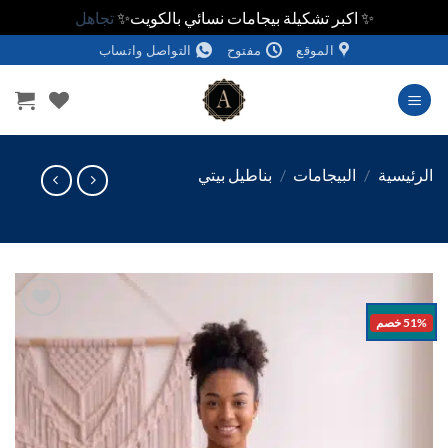
✨ اكبر تشكيلة بيجامات نسائي بالكويت✨
تجاهل
الموقع
مفتوح
التواصل واتساب
وى
ئيسية
/
البيجامات
/
بناطيل بيتي
خصم
اضف
الي
المفضلة