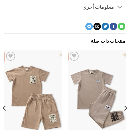
معلومات أخري
جات ذات صلة
اضف
اضف
الي
الي
المفضلة
المفضلة