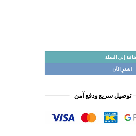
افة إلى السلة
اشترِ الآن
 توصيل سريع ودفع آمن