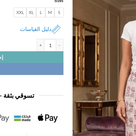
Sizes
1,950 د.ك.
0,950 د.ك.
XXL
XL
L
M
S
دليل القياسات
كمية بنطلون بيتي
إض
تسوقي بثقة —