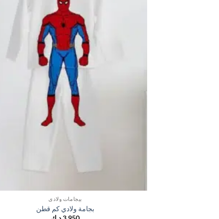
بيجامات ولادي
بجامة ولادي كم قطن
3,950
د.ك