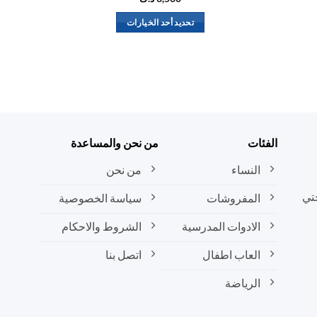
تحديد أحد الخيارات
هناك
العديد
من
الأشكال
المختلفة
لهذا
المنتج.
الفئات
من نحن والمساعدة
يمكن
النساء
من نحن
اختيار
الخيارات
تي
المفروشات
سياسة الخصوصية
على
صفحة
الادوات المدرسية
الشروط والاحكام
المنتج
العاب اطفال
اتصل بنا
الرياضة