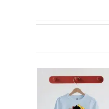
اضف
الي
المفضلة