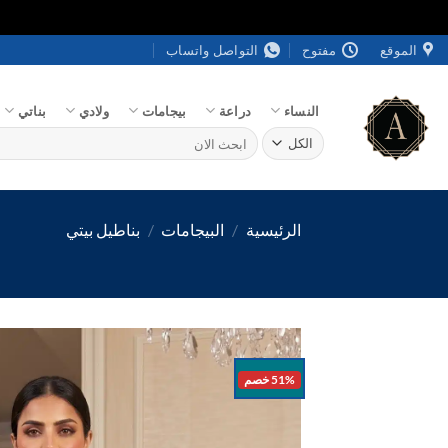
خطي
الموقع
مفتوح
التواصل واتساب
لمحتوى
النساء
دراعة
بيجامات
ولادي
بناتي
البحث
عن:
الرئيسية
/
البيجامات
/
بناطيل بيتي
51% خصم