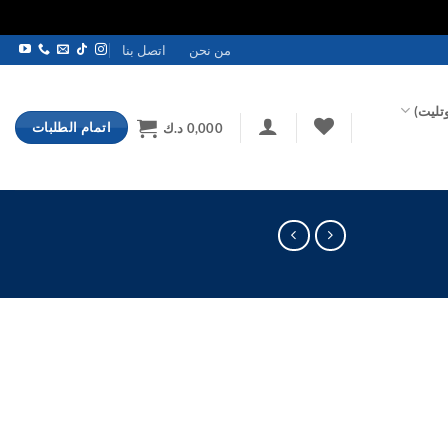
من نحن
اتصل بنا
تليت)
اتمام الطلبات
0,000
د.ك