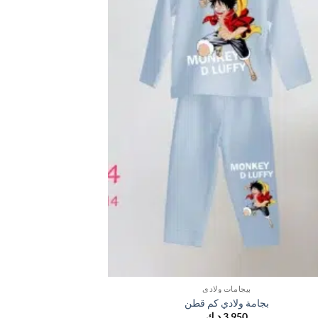
بيجامات ولادي
بجامة ولادي كم قطن
بجامة
3,950
د.ك