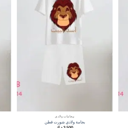
بيجامات ولادي
بجامة ولادي شورت قطن
3,500
د.ك