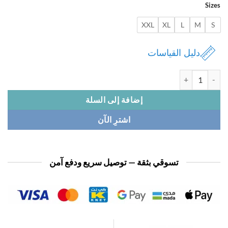
Si
1,950 د.ك.
0,950 د.ك.
XXL
XL
L
M
دليل القياسات
 بنطلون بيتي
إضافة إلى السلة
اشترِ الآن
تسوقي بثقة — توصيل سريع ودفع آمن