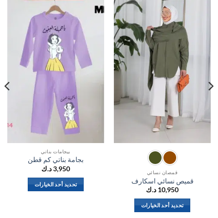
اضف
اضف
الي
الي
المفضلة
المفضلة
بيجامات بناتي
بجامة بناتي كم قطن
3,950
د.ك
قمصان نسائي
قميص نسائي اسكارف
تحديد أحد الخيارات
10,950
د.ك
هناك
العديد
تحديد أحد الخيارات
من
هناك