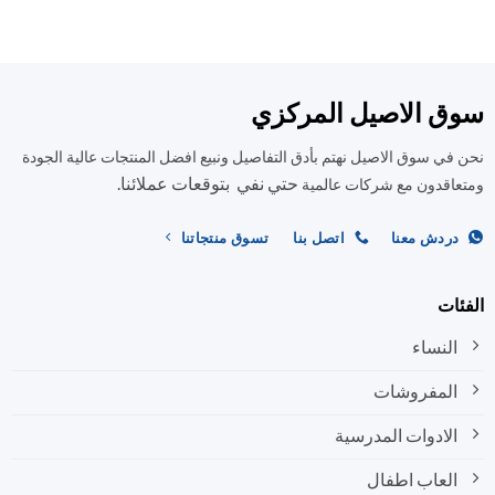
الأشكال
العديد
المختلفة
من
لهذا
الأشكال
المنتج.
المختلفة
ق الاصيل المركزي
يمكن
لهذا
اختيار
المنتج.
في سوق الاصيل نهتم بأدق التفاصيل ونبيع افضل المنتجات عالية الجودة
الخيارات
يمكن
على
حتي نفي بتوقعات عملائنا.
اختيار
اقدون مع شركات عالمية
صفحة
الخيارات
المنتج
على
ردش معنا
اتصل بنا
تسوق منتجاتنا
صفحة
المنتج
ات
النساء
المفروشات
الادوات المدرسية
العاب اطفال