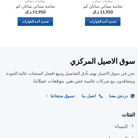
بيجامات نسائي
بيجامات نسائي
بجامة نسائي ساتان كم
بجامة نسائي ساتان كم
11,950
د.ك
11,950
د.ك
تحديد أحد الخيارات
تحديد أحد الخيارات
هناك
هناك
العديد
العديد
من
من
الأشكال
الأشكال
المختلفة
المختلفة
ق الاصيل المركزي
لهذا
لهذا
المنتج.
المنتج.
في سوق الاصيل نهتم بأدق التفاصيل ونبيع افضل المنتجات عالية الجودة
يمكن
يمكن
حتي نفي بتوقعات عملائنا.
اختيار
اختيار
اقدون مع شركات عالمية
الخيارات
الخيارات
على
على
ردش معنا
اتصل بنا
تسوق منتجاتنا
صفحة
صفحة
المنتج
المنتج
ات
النساء