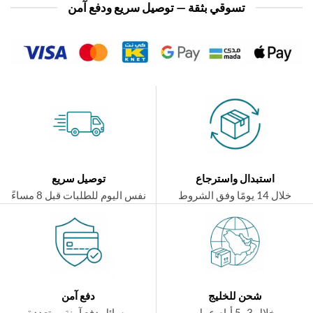
تسوقي بثقة — توصيل سريع ودفع آمن
استبدال واسترجاع
توصيل سريع
ال 14 يومًا وفق الشروط
نفس اليوم للطلبات قبل 8 مساءً
شحن للخليج
دفع آمن
خلال 3–5 أيام عمل
وسائل دفع آمنة ومتعددة