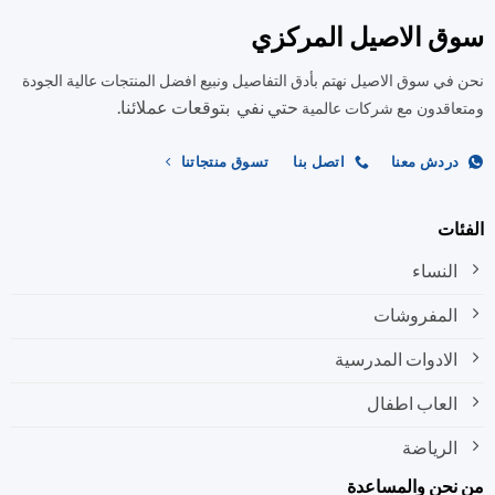
المختلفة
المختلفة
ق الاصيل المركزي
لهذا
لهذا
المنتج.
المنتج.
في سوق الاصيل نهتم بأدق التفاصيل ونبيع افضل المنتجات عالية الجودة
يمكن
يمكن
حتي نفي بتوقعات عملائنا.
اختيار
اختيار
اقدون مع شركات عالمية
الخيارات
الخيارات
على
على
ردش معنا
اتصل بنا
تسوق منتجاتنا
صفحة
صفحة
المنتج
المنتج
ات
النساء
المفروشات
الادوات المدرسية
العاب اطفال
الرياضة
نحن والمساعدة