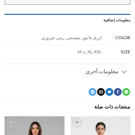
ومات إضافية
COL
ازرق غامق, بنفسجي, زيتي, فيروزي
S
M, L, XL, XXL
معلومات أخري
جات ذات صلة
اضف
اضف