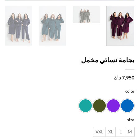
امة نسائي مخمل
7,
د.ك
c
XXL
XL
L