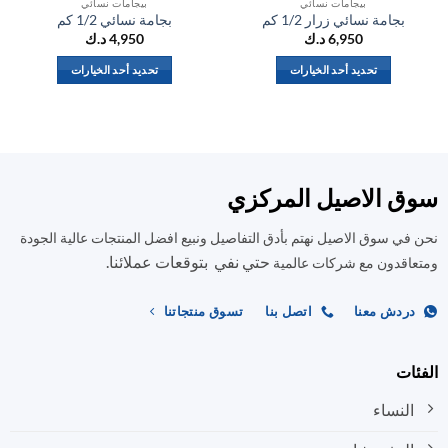
بيجامات نسائي
بيجامات نسائي
بجامة نسائي زرار 1/2 كم
بجامة نسائي 1/2 كم
6,950
د.ك
4,950
د.ك
تحديد أحد الخيارات
تحديد أحد الخيارات
هناك
هناك
العديد
العديد
من
من
الأشكال
الأشكال
المختلفة
المختلفة
ق الاصيل المركزي
لهذا
لهذا
المنتج.
المنتج.
في سوق الاصيل نهتم بأدق التفاصيل ونبيع افضل المنتجات عالية الجودة
يمكن
يمكن
حتي نفي بتوقعات عملائنا.
اختيار
اختيار
اقدون مع شركات عالمية
الخيارات
الخيارات
على
على
ردش معنا
اتصل بنا
تسوق منتجاتنا
صفحة
صفحة
المنتج
المنتج
ات
النساء