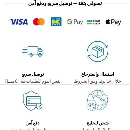
تسوقي بثقة — توصيل سريع ودفع آمن
استبدال واسترجاع
توصيل سريع
ال 14 يومًا وفق الشروط
نفس اليوم للطلبات قبل 8 مساءً
شحن للخليج
دفع آمن
خلال 3–5 أيام عمل
وسائل دفع آمنة ومتعددة