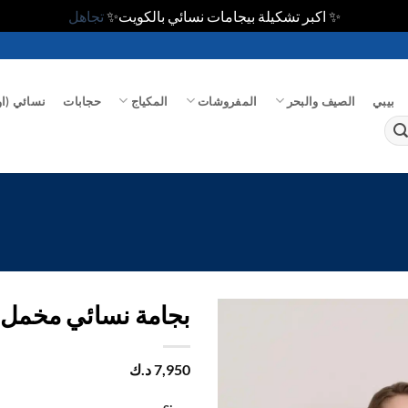
✨ اكبر تشكيلة بيجامات نسائي بالكويت✨
تجاهل
بيبي
الصيف والبحر
المفروشات
المكياج
حجابات
نسائي (او
بجامة نسائي مخمل
اضف
7,950
د.ك
الي
المفضلة