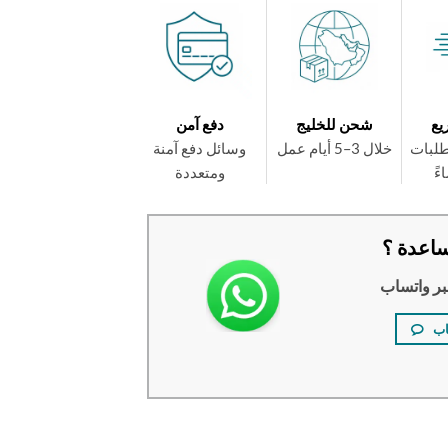
يع
شحن للخليج
دفع آمن
طلبات
خلال 3–5 أيام عمل
وسائل دفع آمنة
ومتعددة
اعدة ؟
بر واتساب
اب