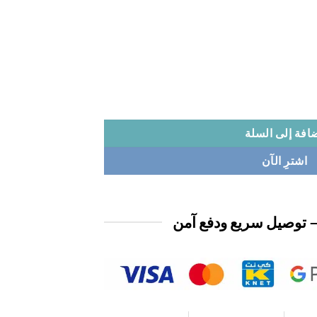
افة إلى السلة
اشترِ الآن
 توصيل سريع ودفع آمن