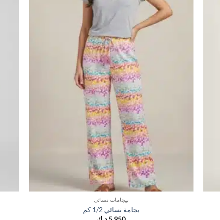
بيجامات نسائي
بجامة نسائي 1/2 كم
5,950
د.ك