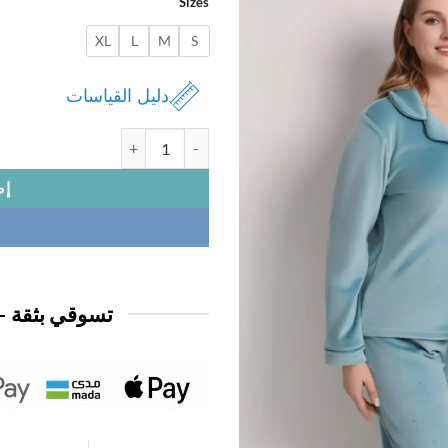
Sizes
XL
L
M
S
دليل القياسات
كمية بجامة نسائي مخمل
إض
تسوقي بثقة —