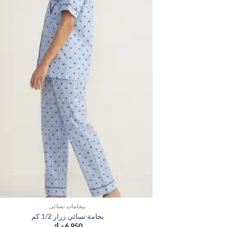
بيجامات نسائي
بجامة نسائي زرار 1/2 كم
6,950
د.ك