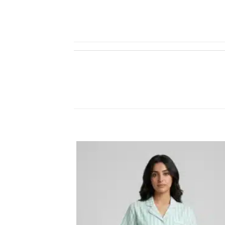
22% خصم
اضف
الي
المفضلة