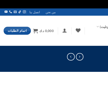
من نحن
اتصل بنا
تليت)
اتمام الطلبات
0,000
د.ك