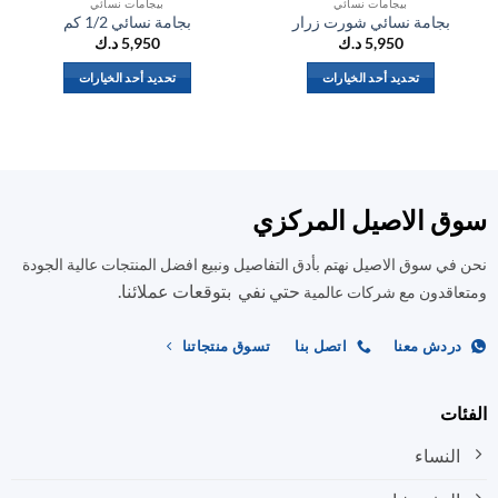
بيجامات نسائي
بيجامات نسائي
بجامة نسائي شورت زرار
بجامة نسائي 1/2 كم
5,950
د.ك
5,950
د.ك
تحديد أحد الخيارات
تحديد أحد الخيارات
هناك
هناك
العديد
العديد
من
من
الأشكال
الأشكال
المختلفة
المختلفة
ق الاصيل المركزي
لهذا
لهذا
المنتج.
المنتج.
في سوق الاصيل نهتم بأدق التفاصيل ونبيع افضل المنتجات عالية الجودة
يمكن
يمكن
حتي نفي بتوقعات عملائنا.
اختيار
اختيار
اقدون مع شركات عالمية
الخيارات
الخيارات
على
على
ردش معنا
اتصل بنا
تسوق منتجاتنا
صفحة
صفحة
المنتج
المنتج
ات
النساء