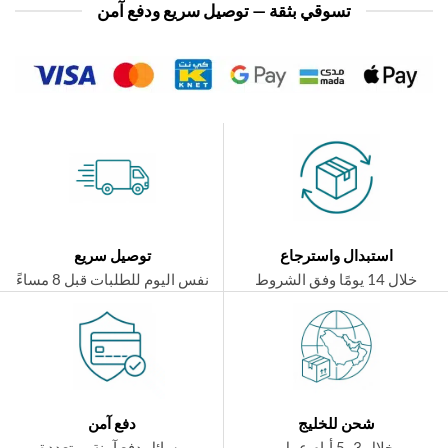
تسوقي بثقة — توصيل سريع ودفع آمن
استبدال واسترجاع
توصيل سريع
ال 14 يومًا وفق الشروط
نفس اليوم للطلبات قبل 8 مساءً
شحن للخليج
دفع آمن
خلال 3–5 أيام عمل
وسائل دفع آمنة ومتعددة