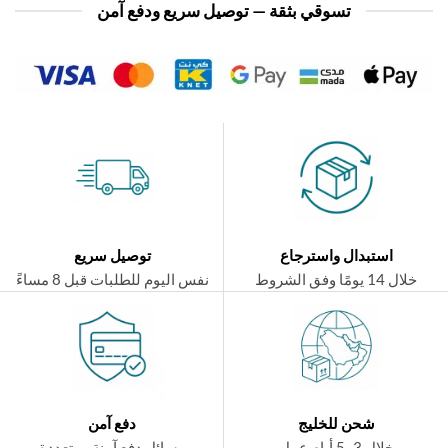
تسوقي بثقة — توصيل سريع ودفع آمن
استبدال واسترجاع
توصيل سريع
ال 14 يومًا وفق الشروط
نفس اليوم للطلبات قبل 8 مساءً
شحن للخليج
دفع آمن
خلال 3–5 أيام عمل
وسائل دفع آمنة ومتعددة