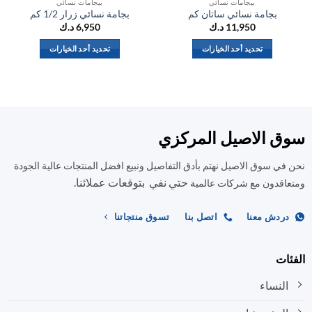
بيجامات نسائي
بيجامات نسائي
بجامة نسائي ساتان كم
بجامة نسائي زرار 1/2 كم
11,950
د.ك
6,950
د.ك
تحديد أحد الخيارات
تحديد أحد الخيارات
هناك
هناك
العديد
العديد
من
من
الأشكال
الأشكال
المختلفة
المختلفة
ق الاصيل المركزي
لهذا
لهذا
المنتج.
المنتج.
في سوق الاصيل نهتم بأدق التفاصيل ونبيع افضل المنتجات عالية الجودة
يمكن
يمكن
حتي نفي بتوقعات عملائنا.
اختيار
اختيار
اقدون مع شركات عالمية
الخيارات
الخيارات
على
على
ردش معنا
اتصل بنا
تسوق منتجاتنا
صفحة
صفحة
المنتج
المنتج
ات
النساء