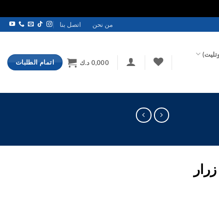
من نحن
اتصل بنا
تليت)
اتمام الطلبات
0,000
د.ك
زرار