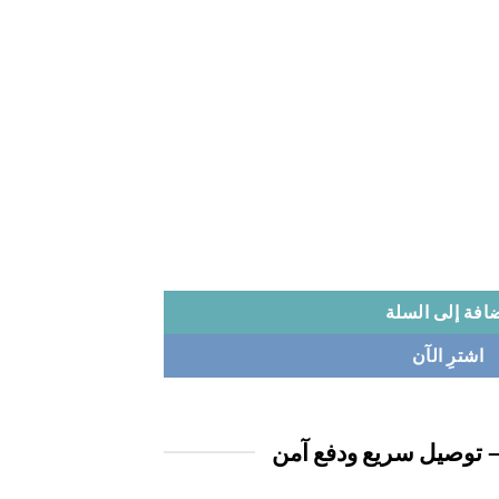
افة إلى السلة
اشترِ الآن
 توصيل سريع ودفع آمن