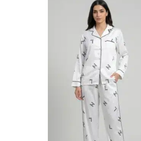
اضف
الي
المفضلة