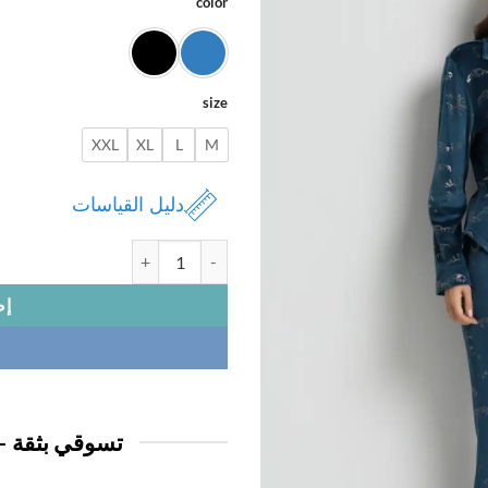
color
size
XXL
XL
L
M
دليل القياسات
كمية بجامة نسائي مخمل زرار
إض
تسوقي بثقة —