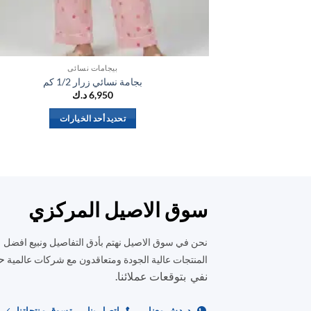
بيجامات نسائي
بجامة نسائي زرار 1/2 كم
6,950
د.ك
تحديد أحد الخيارات
هناك
العديد
من
الأشكال
المختلفة
سوق الاصيل المركزي
لهذا
المنتج.
نحن في سوق الاصيل نهتم بأدق التفاصيل ونبيع افضل
يمكن
ح
المنتجات عالية الجودة ومتعاقدون مع شركات عالمية
اختيار
نفي بتوقعات عملائنا.
الخيارات
على
دردش معنا
اتصل بنا
تسوق منتجاتنا