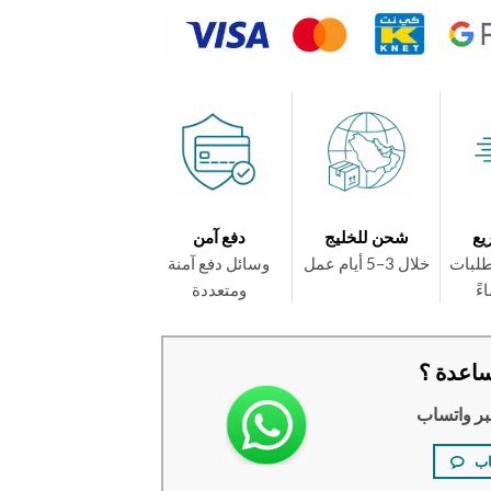
يع
شحن للخليج
دفع آمن
طلبات
خلال 3–5 أيام عمل
وسائل دفع آمنة
ومتعددة
اعدة ؟
بر واتساب
اب