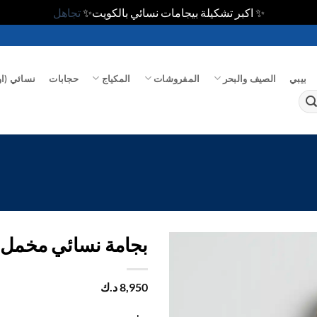
✨ اكبر تشكيلة بيجامات نسائي بالكويت✨
تجاهل
بيبي
الصيف والبحر
المفروشات
المكياج
حجابات
نسائي (او
بجامة نسائي مخمل 
اضف
8,950
د.ك
الي
المفضلة