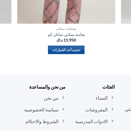
بيجامات نسائي
بجامة نسائي ساتان كم
11,950
د.ك
تحديد أحد الخيارات
هناك
العديد
من
الأشكال
المختلفة
الفئات
من نحن والمساعدة
لهذا
المنتج.
النساء
من نحن
يمكن
تي
المفروشات
سياسة الخصوصية
اختيار
الخيارات
الادوات المدرسية
الشروط والاحكام
على