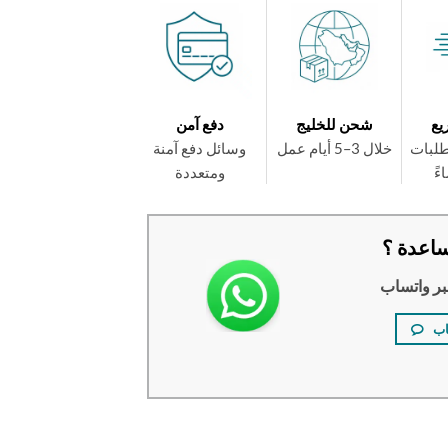
يع
شحن للخليج
دفع آمن
طلبات
خلال 3–5 أيام عمل
وسائل دفع آمنة
ومتعددة
اعدة ؟
بر واتساب
اب