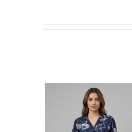
اضف
الي
المفضلة