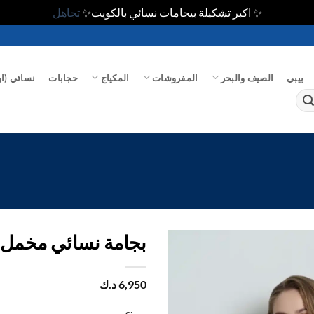
✨ اكبر تشكيلة بيجامات نسائي بالكويت✨
تجاهل
بيبي
الصيف والبحر
المفروشات
المكياج
حجابات
نسائي (او
بجامة نسائي مخمل 
اضف
6,950
د.ك
الي
المفضلة