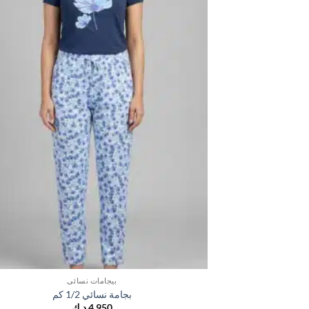
بيجامات نسائي
بجامة نسائي 1/2 كم
4,950
د.ك