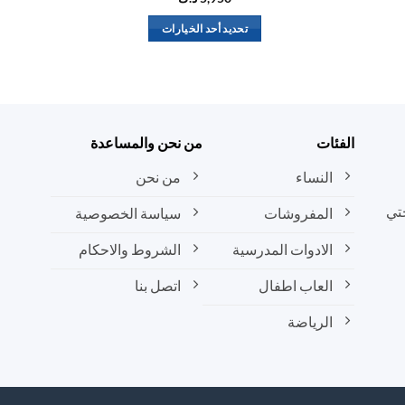
تحديد أحد الخيارات
هناك
العديد
من
الأشكال
المختلفة
الفئات
من نحن والمساعدة
لهذا
المنتج.
النساء
من نحن
يمكن
تي
المفروشات
سياسة الخصوصية
اختيار
الخيارات
الادوات المدرسية
الشروط والاحكام
على
صفحة
العاب اطفال
اتصل بنا
المنتج
الرياضة