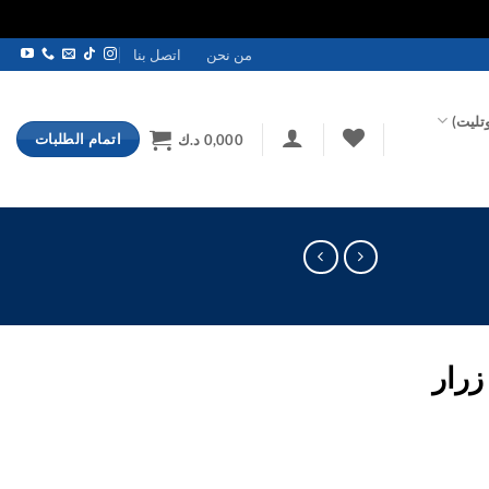
من نحن
اتصل بنا
تليت)
اتمام الطلبات
0,000
د.ك
زرار