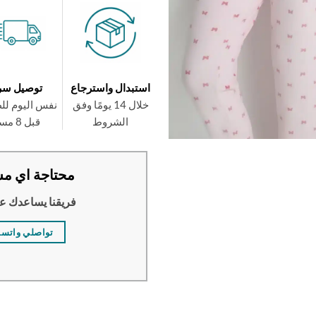
استبدال واسترجاع
توصيل سر
خلال 14 يومًا وفق
نفس اليوم لل
الشروط
قبل 8 مساءً
محتاجة اي مس
فريقنا يساعدك ع
تواصلي واتس