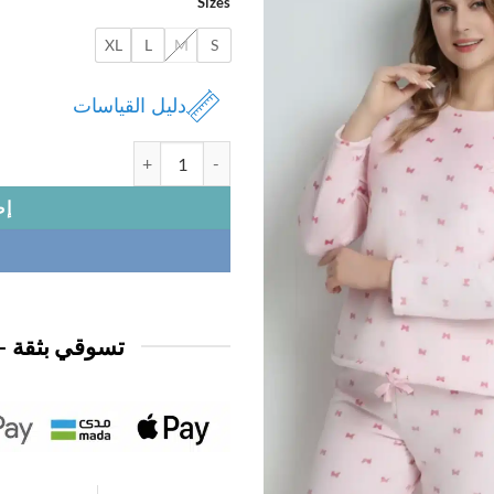
Sizes
XL
L
M
S
دليل القياسات
كمية بجامة نسائي مخمل زرار
إض
تسوقي بثقة —