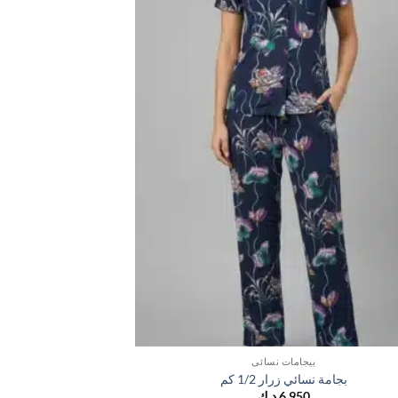
بيجامات نسائي
ب
بجامة نسائي زرار 1/2 كم
بجامة نسا
6,950
د.ك