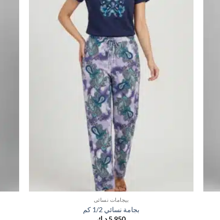
بيجامات نسائي
بجامة نسائي 1/2 كم
5,950
د.ك