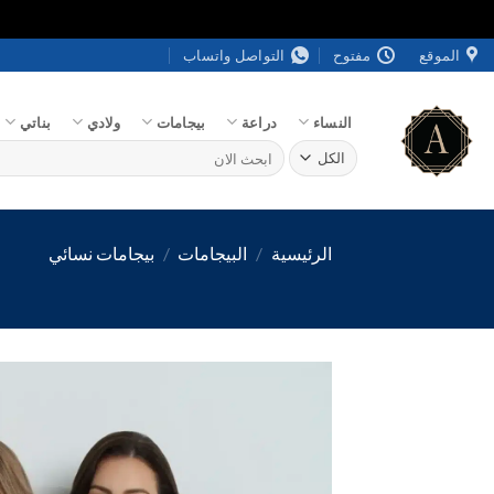
خطي
الموقع
مفتوح
التواصل واتساب
لمحتوى
النساء
دراعة
بيجامات
ولادي
بناتي
البحث
عن:
الرئيسية
/
البيجامات
/
بيجامات نسائي