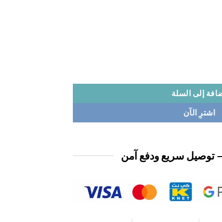
افة إلى السلة
اشترِ الآن
 توصيل سريع ودفع آمن