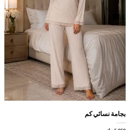
امة نسائي كم