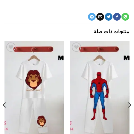
جات ذات صلة
اضف
اضف
الي
الي
المفضلة
المفضلة