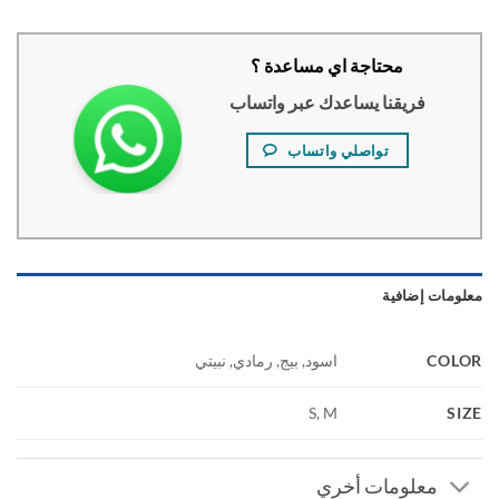
محتاجة اي مساعدة ؟
فريقنا يساعدك عبر واتساب
تواصلي واتساب
ومات إضافية
COL
اسود, بيج, رمادي, نبيتي
S
S, M
معلومات أخري