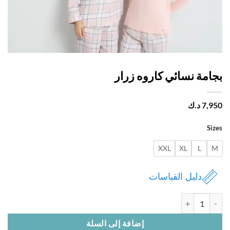
امة نسائي كاروه زرار
7,
د.ك
Si
XXL
XL
L
دليل القياسات
 بجامة نسائي كاروه زرار
إضافة إلى السلة