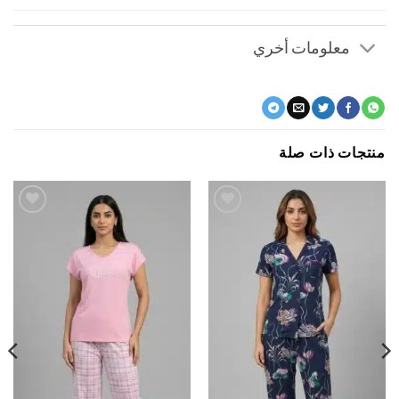
معلومات أخري
جات ذات صلة
اضف
اضف
الي
الي
المفضلة
المفضلة