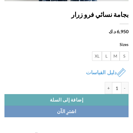
امة نسائي فرو زرار
6,
د.ك
Si
XL
L
M
دليل القياسات
 بجامة نسائي فرو زرار
إضافة إلى السلة
اشترِ الآن