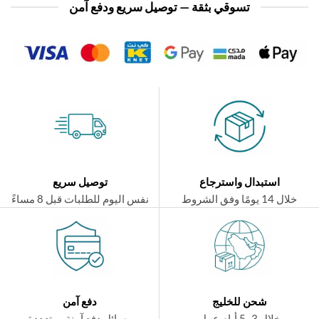
تسوقي بثقة — توصيل سريع ودفع آمن
استبدال واسترجاع
توصيل سريع
ال 14 يومًا وفق الشروط
نفس اليوم للطلبات قبل 8 مساءً
شحن للخليج
دفع آمن
خلال 3–5 أيام عمل
وسائل دفع آمنة ومتعددة