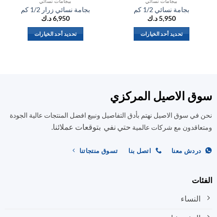
بيجامات نسائي
بيجامات نسائي
بجامة نسائي 1/2 كم
بجامة نسائي زرار 1/2 كم
5,950
د.ك
6,950
د.ك
تحديد أحد الخيارات
تحديد أحد الخيارات
هناك
هناك
العديد
العديد
من
من
الأشكال
الأشكال
المختلفة
المختلفة
ق الاصيل المركزي
لهذا
لهذا
المنتج.
المنتج.
في سوق الاصيل نهتم بأدق التفاصيل ونبيع افضل المنتجات عالية الجودة
يمكن
يمكن
حتي نفي بتوقعات عملائنا.
اختيار
اختيار
اقدون مع شركات عالمية
الخيارات
الخيارات
على
على
ردش معنا
اتصل بنا
تسوق منتجاتنا
صفحة
صفحة
المنتج
المنتج
ات
النساء