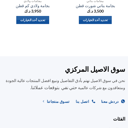
بيجامات بناتي
بيجامات ولادي
بجامة بناتي شورت قطن
بجامة ولادي كم قطن
3,500
د.ك
3,950
د.ك
تحديد أحد الخيارات
تحديد أحد الخيارات
هناك
هناك
العديد
العديد
من
من
الأشكال
الأشكال
المختلفة
المختلفة
لهذا
لهذا
المنتج.
المنتج.
ق الاصيل المركزي
يمكن
يمكن
اختيار
اختيار
في سوق الاصيل نهتم بأدق التفاصيل ونبيع افضل المنتجات عالية الجودة
الخيارات
الخيارات
على
على
حتي نفي بتوقعات عملائنا.
اقدون مع شركات عالمية
صفحة
صفحة
المنتج
المنتج
ردش معنا
اتصل بنا
تسوق منتجاتنا
ات