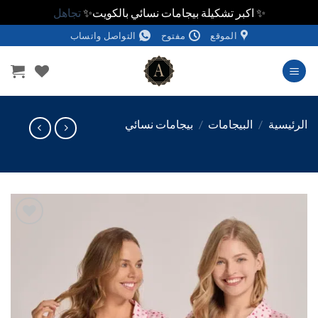
✨ اكبر تشكيلة بيجامات نسائي بالكويت✨
تجاهل
الموقع
مفتوح
التواصل واتساب
وى
ئيسية
/
البيجامات
/
بيجامات نسائي
اضف
الي
المفضلة