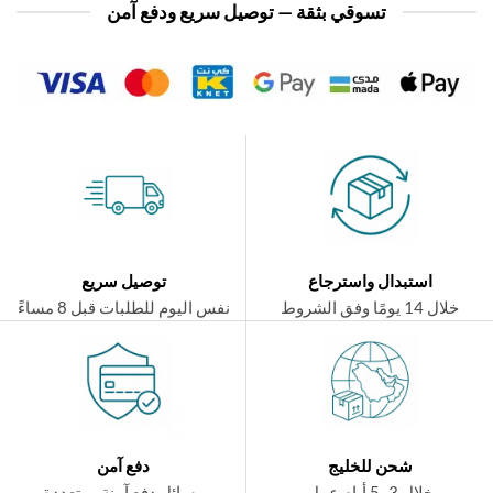
تسوقي بثقة — توصيل سريع ودفع آمن
استبدال واسترجاع
توصيل سريع
ال 14 يومًا وفق الشروط
نفس اليوم للطلبات قبل 8 مساءً
شحن للخليج
دفع آمن
خلال 3–5 أيام عمل
وسائل دفع آمنة ومتعددة