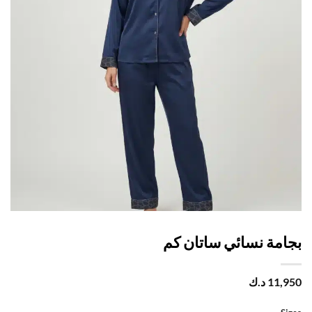
امة نسائي ساتان كم
11,
د.ك