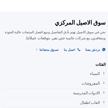
الأشكال
الأشكال
المختلفة
المختلفة
لهذا
لهذا
المنتج.
المنتج.
ق الاصيل المركزي
يمكن
يمكن
اختيار
اختيار
في سوق الاصيل نهتم بأدق التفاصيل ونبيع افضل المنتجات عالية الجودة
الخيارات
الخيارات
على
على
حتي نفي بتوقعات عملائنا.
اقدون مع شركات عالمية
صفحة
صفحة
المنتج
المنتج
ردش معنا
اتصل بنا
تسوق منتجاتنا
ات
النساء
المفروشات
الادوات المدرسية
العاب اطفال