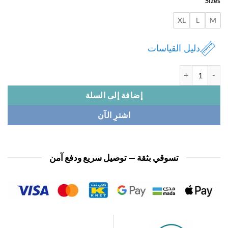
Si
XL
L
دليل القياسات
 بجامة نسائي ساتان كم
إضافة إلى السلة
اشترِ الآن
تسوقي بثقة — توصيل سريع ودفع آمن