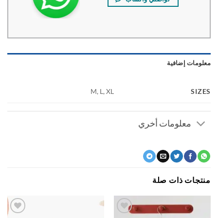
ومات إضافية
SI
M, L, XL
معلومات أخري
جات ذات صلة