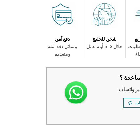
يع
شحن للخليج
دفع آمن
طلبات
خلال 3–5 أيام عمل
وسائل دفع آمنة
ومتعددة
اعدة ؟
بر واتساب
اب