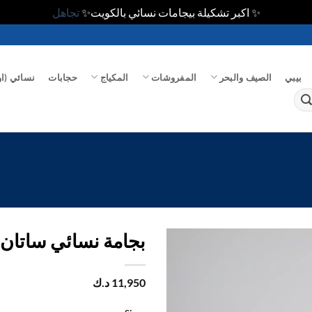
✨ اكبر تشكيلة بيجامات نسائي بالكويت✨
تجاهل
بيبي
الصيف والبحر
المفروشات
المكياج
حجابات
نسائي (او
بجامة نسائي ساتان 
اضف
11,950
د.ك
الي
المفضلة