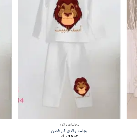
بيجامات ولادي
بجامة ولادي كم قطن
3,950
د.ك