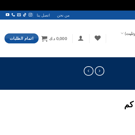
من نحن
اتصل بنا
تليت)
اتمام الطلبات
0,000
د.ك
كم