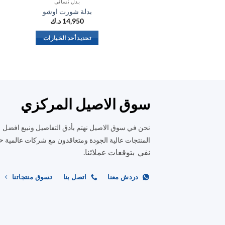
بدل نسائي
بدلة شورت اوشو
14,950
د.ك
تحديد أحد الخيارات
هناك
العديد
من
الأشكال
المختلفة
سوق الاصيل المركزي
لهذا
المنتج.
نحن في سوق الاصيل نهتم بأدق التفاصيل ونبيع افضل
يمكن
ح
المنتجات عالية الجودة ومتعاقدون مع شركات عالمية
اختيار
نفي بتوقعات عملائنا.
الخيارات
على
دردش معنا
اتصل بنا
تسوق منتجاتنا
صفحة
المنتج