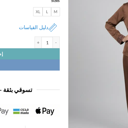
Sizes
XL
L
M
دليل القياسات
كمية بجامة نسائي ساتان كم
إض
تسوقي بثقة —