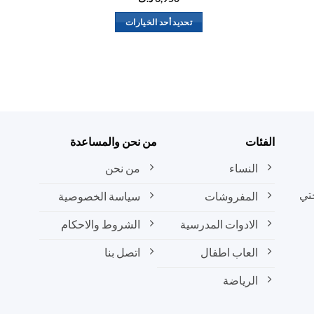
تحديد أحد الخيارات
هناك
العديد
من
الأشكال
المختلفة
لهذا
المنتج.
الفئات
من نحن والمساعدة
يمكن
النساء
من نحن
اختيار
الخيارات
تي
المفروشات
سياسة الخصوصية
على
صفحة
الادوات المدرسية
الشروط والاحكام
المنتج
العاب اطفال
اتصل بنا
الرياضة