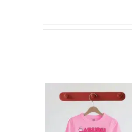
22% خصم
اضف
الي
المفضلة