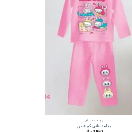
بيجامات بناتي
ب
بجامة بناتي كم قطن
بجا
3,950
د.ك
,950