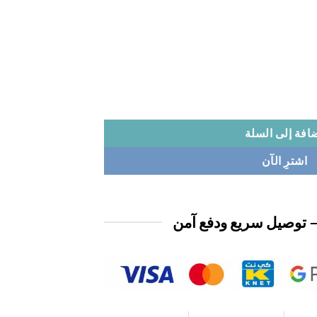
افة إلى السلة
اشترِ الآن
 توصيل سريع ودفع آمن