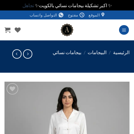
✨ اكبر تشكيلة بيجامات نسائي بالكويت✨
تجاهل
الموقع
مفتوح
التواصل واتساب
وى
ئيسية
/
البيجامات
/
بيجامات نسائي
اضف
الي
المفضلة