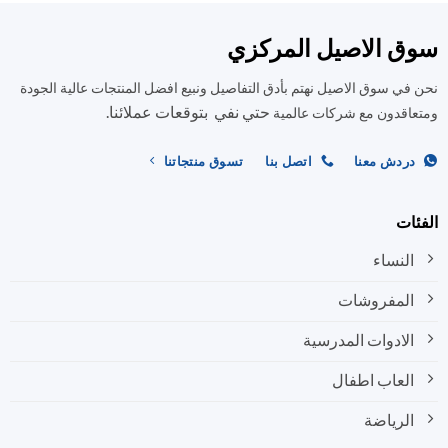
الأشكال
الأشكال
المختلفة
المختلفة
ق الاصيل المركزي
لهذا
لهذا
المنتج.
المنتج.
في سوق الاصيل نهتم بأدق التفاصيل ونبيع افضل المنتجات عالية الجودة
يمكن
يمكن
حتي نفي بتوقعات عملائنا.
اختيار
اختيار
اقدون مع شركات عالمية
الخيارات
الخيارات
على
على
ردش معنا
اتصل بنا
تسوق منتجاتنا
صفحة
صفحة
المنتج
المنتج
ات
النساء
المفروشات
الادوات المدرسية
العاب اطفال
الرياضة