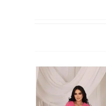
اضف
الي
المفضلة