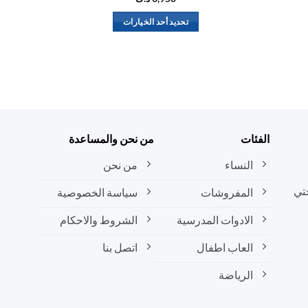
تحديد أحد الخيارات
هناك
العديد
من
الأشكال
المختلفة
لهذا
المنتج.
الفئات
من نحن والمساعدة
يمكن
النساء
من نحن
اختيار
الخيارات
تي
المفروشات
سياسة الخصوصية
على
صفحة
الادوات المدرسية
الشروط والاحكام
المنتج
العاب اطفال
اتصل بنا
الرياضة