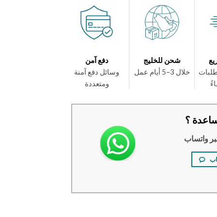
يع
شحن للخليج
دفع آمن
طلبات
خلال 3–5 أيام عمل
وسائل دفع آمنة
ومتعددة
اعدة ؟
بر واتساب
اب