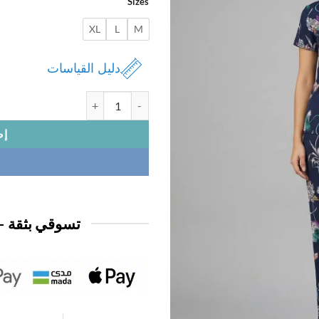
Sizes
XL
L
M
دليل القياسات
كمية بجامة نسائي زرار 1/2 كم
إض
تسوقي بثقة —