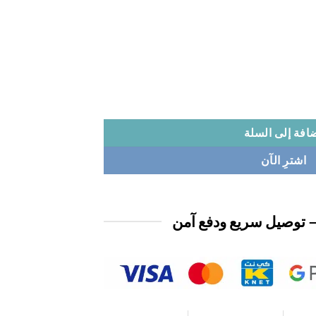
افة إلى السلة
اشترِ الآن
 توصيل سريع ودفع آمن