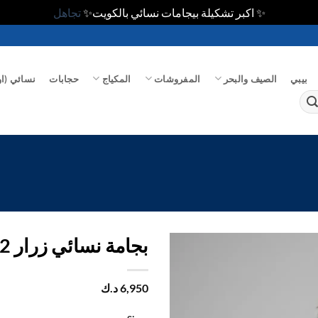
✨ اكبر تشكيلة بيجامات نسائي بالكويت✨
تجاهل
بيبي
الصيف والبحر
المفروشات
المكياج
حجابات
نسائي (او
بجامة نسائي زرار 1/2 كم
اضف
6,950
د.ك
الي
المفضلة