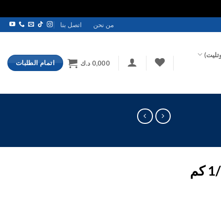
من نحن
اتصل بنا
تليت)
اتمام الطلبات
0,000
د.ك