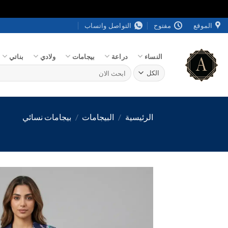
خطي
الموقع
مفتوح
التواصل واتساب
لمحتوى
النساء
دراعة
بيجامات
ولادي
بناتي
البحث
عن:
الرئيسية
/
البيجامات
/
بيجامات نسائي