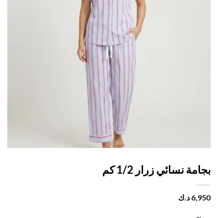
مة نسائي زرار 1/2 كم
6,
د.ك