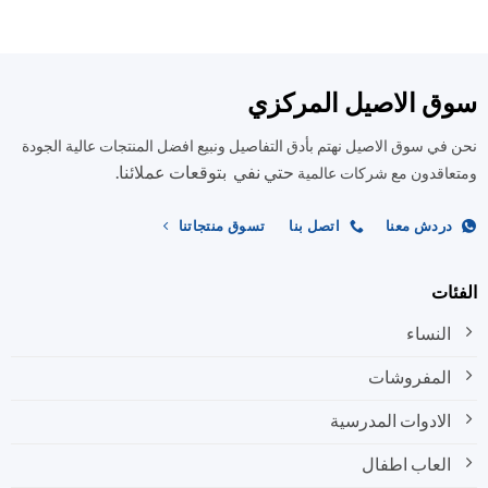
الأشكال
العديد
المختلفة
من
لهذا
الأشكال
المنتج.
المختلفة
ق الاصيل المركزي
يمكن
لهذا
اختيار
المنتج.
في سوق الاصيل نهتم بأدق التفاصيل ونبيع افضل المنتجات عالية الجودة
الخيارات
يمكن
على
حتي نفي بتوقعات عملائنا.
اختيار
اقدون مع شركات عالمية
صفحة
الخيارات
المنتج
على
ردش معنا
اتصل بنا
تسوق منتجاتنا
صفحة
المنتج
ات
النساء
المفروشات
الادوات المدرسية
العاب اطفال