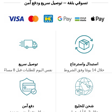
تسوقي بثقة — توصيل سريع ودفع آمن
استبدال واسترجاع
توصيل سريع
ال 14 يومًا وفق الشروط
نفس اليوم للطلبات قبل 8 مساءً
شحن للخليج
دفع آمن
خلال 3–5 أيام عمل
وسائل دفع آمنة ومتعددة