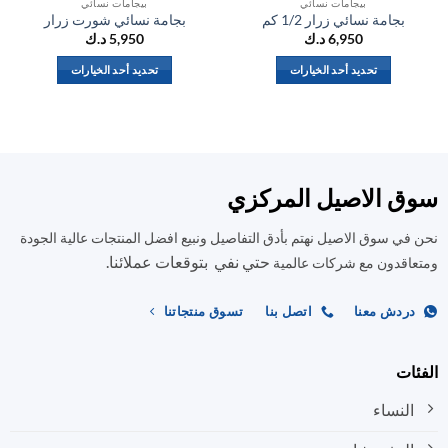
بيجامات نسائي
بيجامات نسائي
بجامة نسائي زرار 1/2 كم
بجامة نسائي شورت زرار
6,950
د.ك
5,950
د.ك
تحديد أحد الخيارات
تحديد أحد الخيارات
هناك
هناك
العديد
العديد
من
من
الأشكال
الأشكال
المختلفة
المختلفة
ق الاصيل المركزي
لهذا
لهذا
المنتج.
المنتج.
في سوق الاصيل نهتم بأدق التفاصيل ونبيع افضل المنتجات عالية الجودة
يمكن
يمكن
حتي نفي بتوقعات عملائنا.
اختيار
اختيار
اقدون مع شركات عالمية
الخيارات
الخيارات
على
على
ردش معنا
اتصل بنا
تسوق منتجاتنا
صفحة
صفحة
المنتج
المنتج
ات
النساء