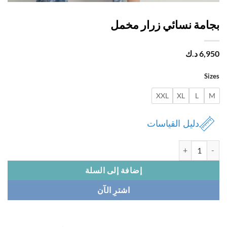
امة نسائي زرار مخمل
6,
د.ك
Si
XXL
XL
L
دليل القياسات
ة بجامة نسائي زرار مخمل
إضافة إلى السلة
اشترِ الآن