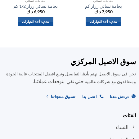
بيجامات نسائي
بيجامات نسائي
بجامة نسائي زرار كم
بجامة نسائي زرار 1/2 كم
7,950
د.ك
6,950
د.ك
تحديد أحد الخيارات
تحديد أحد الخيارات
هناك
هناك
العديد
العديد
من
من
الأشكال
الأشكال
المختلفة
المختلفة
ق الاصيل المركزي
لهذا
لهذا
المنتج.
المنتج.
في سوق الاصيل نهتم بأدق التفاصيل ونبيع افضل المنتجات عالية الجودة
يمكن
يمكن
حتي نفي بتوقعات عملائنا.
اختيار
اختيار
اقدون مع شركات عالمية
الخيارات
الخيارات
على
على
ردش معنا
اتصل بنا
تسوق منتجاتنا
صفحة
صفحة
المنتج
المنتج
ات
النساء