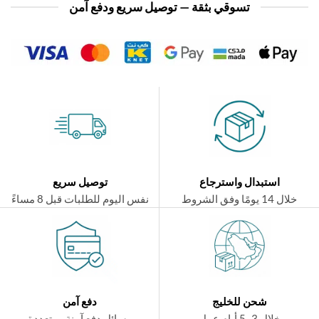
تسوقي بثقة — توصيل سريع ودفع آمن
استبدال واسترجاع
توصيل سريع
ال 14 يومًا وفق الشروط
نفس اليوم للطلبات قبل 8 مساءً
شحن للخليج
دفع آمن
خلال 3–5 أيام عمل
وسائل دفع آمنة ومتعددة