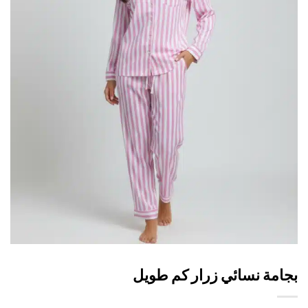
امة نسائي زرار كم طويل