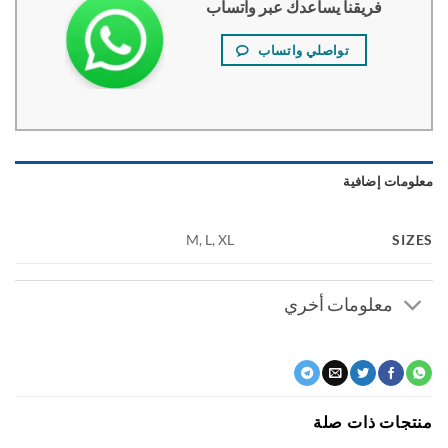
فريقنا يساعدك عبر واتساب
تواصلي واتساب
ومات إضافية
SI
M, L, XL
معلومات أخري
جات ذات صلة