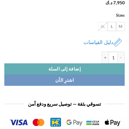
7,
د.ك
Si
XL
L
دليل القياسات
ة بجامة نسائي زرار كم طويل
إضافة إلى السلة
اشترِ الآن
تسوقي بثقة — توصيل سريع ودفع آمن