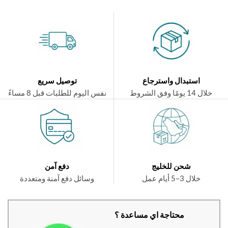
استبدال واسترجاع
توصيل سريع
ال 14 يومًا وفق الشروط
نفس اليوم للطلبات قبل 8 مساءً
شحن للخليج
دفع آمن
خلال 3–5 أيام عمل
وسائل دفع آمنة ومتعددة
محتاجة اي مساعدة ؟