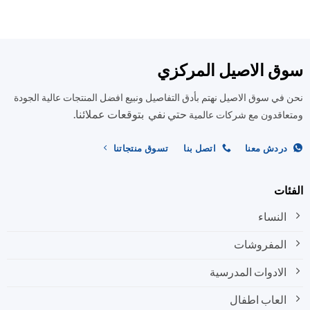
العديد
العديد
من
من
الأشكال
الأشكال
المختلفة
المختلفة
ق الاصيل المركزي
لهذا
لهذا
المنتج.
المنتج.
في سوق الاصيل نهتم بأدق التفاصيل ونبيع افضل المنتجات عالية الجودة
يمكن
يمكن
حتي نفي بتوقعات عملائنا.
اختيار
اختيار
اقدون مع شركات عالمية
الخيارات
الخيارات
على
على
ردش معنا
اتصل بنا
تسوق منتجاتنا
صفحة
صفحة
المنتج
المنتج
ات
النساء
المفروشات
الادوات المدرسية
العاب اطفال