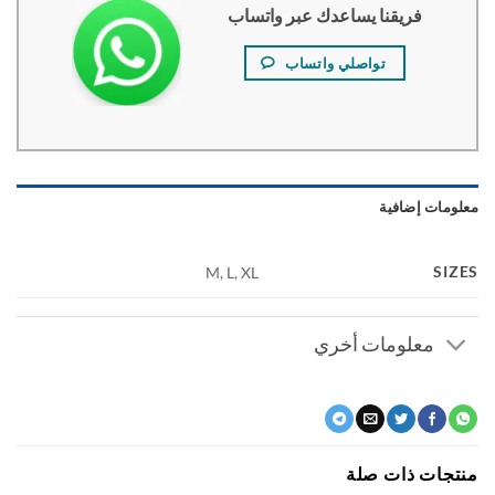
فريقنا يساعدك عبر واتساب
تواصلي واتساب
ومات إضافية
SI
M, L, XL
معلومات أخري
جات ذات صلة