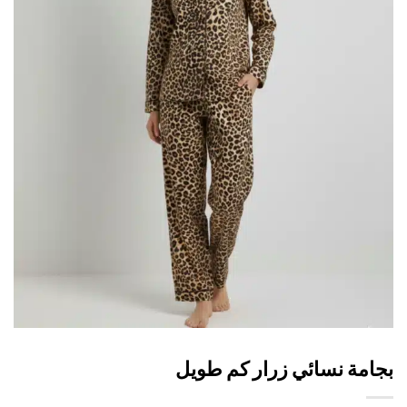
امة نسائي زرار كم طويل