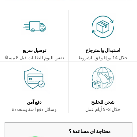
استبدال واسترجاع
توصيل سريع
ال 14 يومًا وفق الشروط
نفس اليوم للطلبات قبل 8 مساءً
شحن للخليج
دفع آمن
خلال 3–5 أيام عمل
وسائل دفع آمنة ومتعددة
محتاجة اي مساعدة ؟