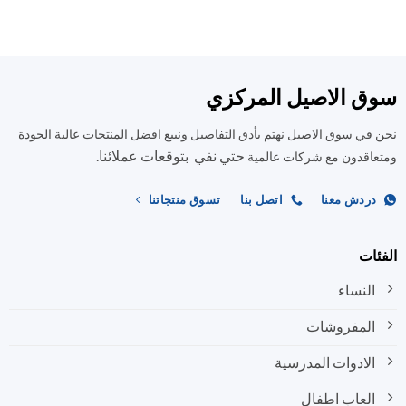
هناك
هناك
العديد
العديد
من
من
الأشكال
الأشكال
المختلفة
المختلفة
ق الاصيل المركزي
لهذا
لهذا
المنتج.
المنتج.
في سوق الاصيل نهتم بأدق التفاصيل ونبيع افضل المنتجات عالية الجودة
يمكن
يمكن
حتي نفي بتوقعات عملائنا.
اختيار
اختيار
اقدون مع شركات عالمية
الخيارات
الخيارات
على
على
ردش معنا
اتصل بنا
تسوق منتجاتنا
صفحة
صفحة
المنتج
المنتج
ات
النساء
المفروشات
الادوات المدرسية
العاب اطفال