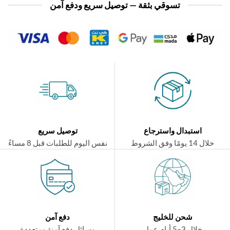
تسوقي بثقة — توصيل سريع ودفع آمن
استبدال واسترجاع
توصيل سريع
ال 14 يومًا وفق الشروط
نفس اليوم للطلبات قبل 8 مساءً
شحن للخليج
دفع آمن
خلال 3–5 أيام عمل
وسائل دفع آمنة ومتعددة