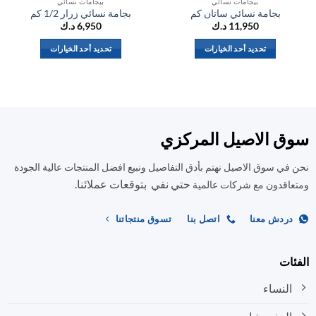
بيجامات نسائي
بيجامات نسائي
بجامة نسائي ساتان كم
بجامة نسائي زرار 1/2 كم
11,950
د.ك
6,950
د.ك
تحديد أحد الخيارات
تحديد أحد الخيارات
هناك
هناك
العديد
العديد
من
من
الأشكال
الأشكال
المختلفة
المختلفة
ق الاصيل المركزي
لهذا
لهذا
المنتج.
المنتج.
في سوق الاصيل نهتم بأدق التفاصيل ونبيع افضل المنتجات عالية الجودة
يمكن
يمكن
حتي نفي بتوقعات عملائنا.
اختيار
اختيار
اقدون مع شركات عالمية
الخيارات
الخيارات
على
على
ردش معنا
اتصل بنا
تسوق منتجاتنا
صفحة
صفحة
المنتج
المنتج
ات
النساء