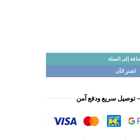
افة إلى السلة
اشترِ الآن
 توصيل سريع ودفع آمن