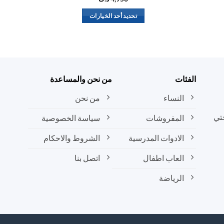
تحديد أحد الخيارات
هناك
العديد
من
الأشكال
المختلفة
الفئات
من نحن والمساعدة
لهذا
المنتج.
النساء
من نحن
يمكن
تي
المفروشات
سياسة الخصوصية
اختيار
الخيارات
الادوات المدرسية
الشروط والاحكام
على
صفحة
العاب اطفال
اتصل بنا
المنتج
الرياضة