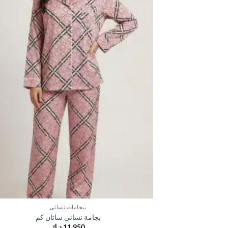
بيجامات نسائي
بجامة نسائي ساتان كم
11,950
د.ك