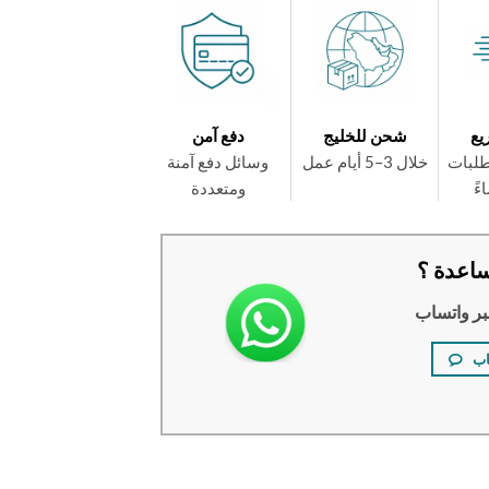
يع
شحن للخليج
دفع آمن
طلبات
خلال 3–5 أيام عمل
وسائل دفع آمنة
ومتعددة
اعدة ؟
بر واتساب
اب