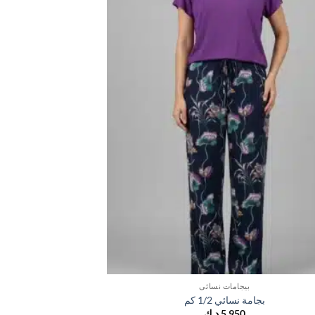
بيجامات نسائي
ب
بجامة نسائي 1/2 كم
بجامة 
5,950
د.ك