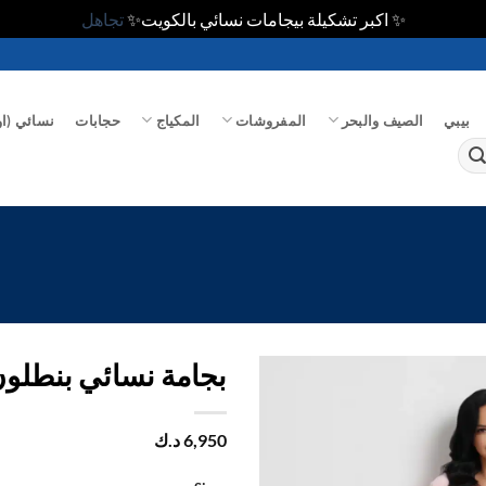
✨ اكبر تشكيلة بيجامات نسائي بالكويت✨
تجاهل
بيبي
الصيف والبحر
المفروشات
المكياج
حجابات
نسائي (او
بجامة نسائي بنطلون
اضف
6,950
د.ك
الي
المفضلة