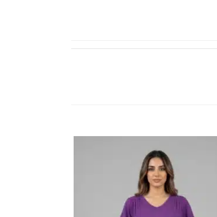
اضف
الي
المفضلة