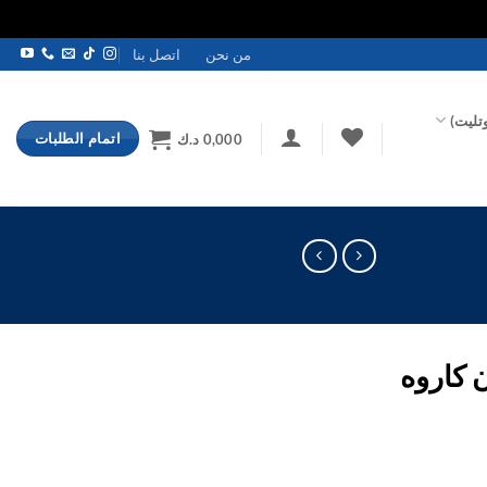
من نحن
اتصل بنا
تليت)
اتمام الطلبات
0,000
د.ك
 كاروه