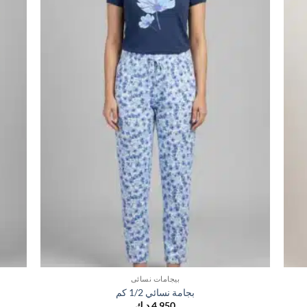
بيجامات نسائي
بجامة نسائي 1/2 كم
4,950
د.ك