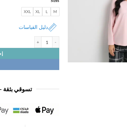
Sizes
XXL
XL
L
M
دليل القياسات
كمية بجامة نسائي بنطلون كاروه
إض
تسوقي بثقة —