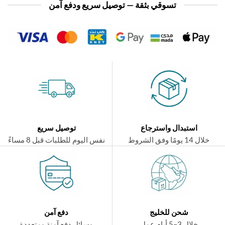
تسوقي بثقة — توصيل سريع ودفع آمن
استبدال واسترجاع
توصيل سريع
ال 14 يومًا وفق الشروط
نفس اليوم للطلبات قبل 8 مساءً
شحن للخليج
دفع آمن
خلال 3–5 أيام عمل
وسائل دفع آمنة ومتعددة