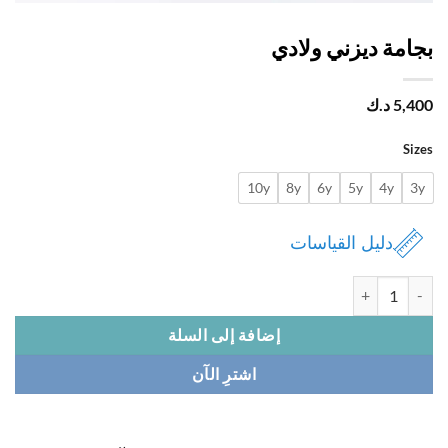
امة ديزني ولادي
5,
د.ك
Si
10y
8y
6y
5y
4y
دليل القياسات
 بجامة ديزني ولادي
إضافة إلى السلة
اشترِ الآن