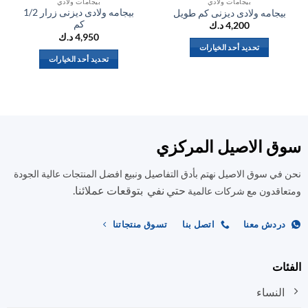
بيجامات ولادي
بيجامات ولادي
بيجامه ولادى ديزنى زرار 1/2
يجامه ولادى ديزنى كم طويل
بي
كم
4,200
د.ك
4,950
د.ك
تحديد أحد الخيارات
تحديد أحد الخيارات
هناك
هناك
العديد
العديد
من
من
الأشكال
الأشكال
المختلفة
المختلفة
لهذا
ق الاصيل المركزي
لهذا
المنتج.
المنتج.
يمكن
في سوق الاصيل نهتم بأدق التفاصيل ونبيع افضل المنتجات عالية الجودة
يمكن
اختيار
حتي نفي بتوقعات عملائنا.
اختيار
اقدون مع شركات عالمية
الخيارات
الخيارات
على
على
صفحة
ردش معنا
اتصل بنا
تسوق منتجاتنا
صفحة
المنتج
المنتج
ات
النساء