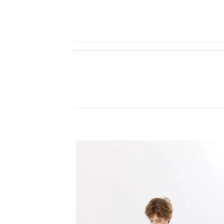
اضف
الي
المفضلة