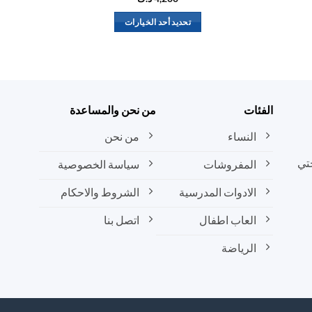
تحديد أحد الخيارات
هناك
العديد
من
الأشكال
المختلفة
الفئات
من نحن والمساعدة
لهذا
المنتج.
النساء
من نحن
يمكن
تي
المفروشات
سياسة الخصوصية
اختيار
الخيارات
الادوات المدرسية
الشروط والاحكام
على
صفحة
العاب اطفال
اتصل بنا
المنتج
الرياضة