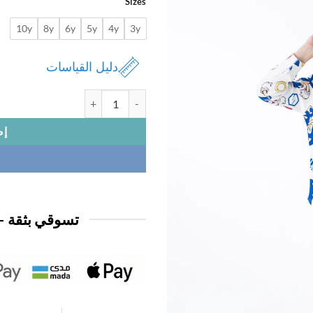
Sizes
10y
8y
6y
5y
4y
3y
دليل القياسات
كمية بجامة ديزني ولادي مخمل ثقيل
إض
تسوقي بثقة —