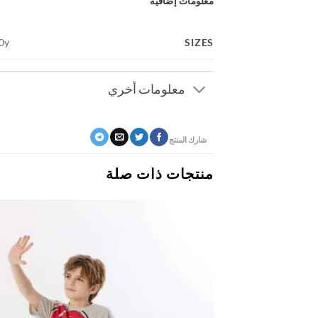
معلومات إضافية
SIZES
10y
معلومات أخري
شارك المنتج
منتجات ذات صلة