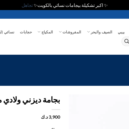
✨ اكبر تشكيلة بيجامات نسائي بالكويت✨
تجاهل
بيبي
الصيف والبحر
المفروشات
المكياج
حجابات
نسائي (او
بجامة ديزني ولادي 
اضف
3,900
د.ك
الي
المفضلة