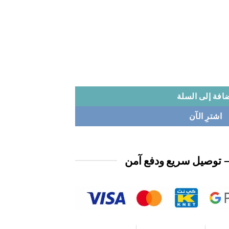
افة إلى السلة
اشترِ الآن
 توصيل سريع ودفع آمن