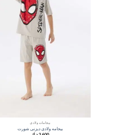
بيجامات ولادي
بيجامه ولادى ديزنى شورت
3,600
د.ك