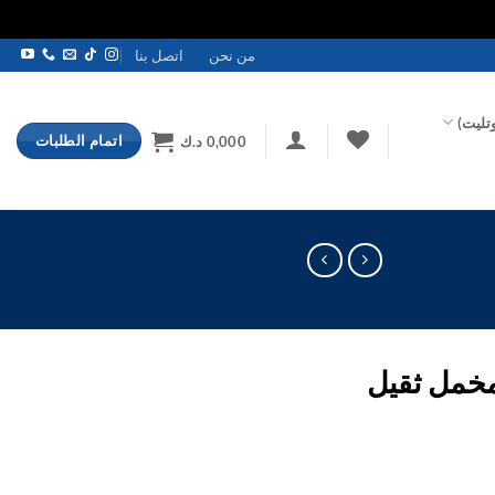
من نحن
اتصل بنا
تليت)
اتمام الطلبات
0,000
د.ك
مخمل ثقيل