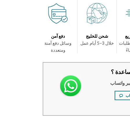
يع
شحن للخليج
دفع آمن
طلبات
خلال 3–5 أيام عمل
وسائل دفع آمنة
ومتعددة
اعدة ؟
بر واتساب
اب