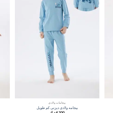
بيجامات ولادي
بيجامه ولادى ديزنى كم طويل
4,200
د.ك