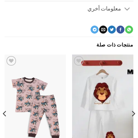
معلومات أخري
جات ذات صلة
اضف
اضف
الي
الي
المفضلة
المفضلة