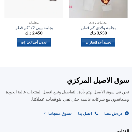
بيجامات ولادي
بيجامات
بجامة ولادي كم قطن
بجامة بيبي 1/2كم قطن
3,950
د.ك
2,450
د.ك
تحديد أحد الخيارات
تحديد أحد الخيارات
هناك
هناك
العديد
العديد
من
من
الأشكال
الأشكال
المختلفة
المختلفة
ق الاصيل المركزي
لهذا
لهذا
المنتج.
المنتج.
في سوق الاصيل نهتم بأدق التفاصيل ونبيع افضل المنتجات عالية الجودة
يمكن
يمكن
حتي نفي بتوقعات عملائنا.
اختيار
اختيار
اقدون مع شركات عالمية
الخيارات
الخيارات
على
على
ردش معنا
اتصل بنا
تسوق منتجاتنا
صفحة
صفحة
المنتج
المنتج
ات