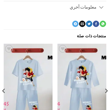
معلومات أخري
جات ذات صلة
اضف
اضف
الي
الي
المفضلة
المفضلة