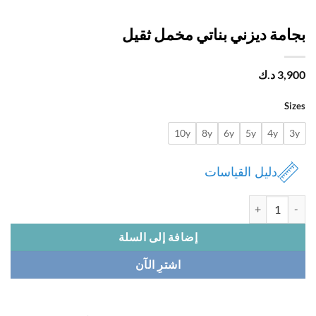
امة ديزني بناتي مخمل ثقيل
3,
د.ك
Si
10y
8y
6y
5y
4y
دليل القياسات
 بجامة ديزني بناتي مخمل ثقيل
إضافة إلى السلة
اشترِ الآن