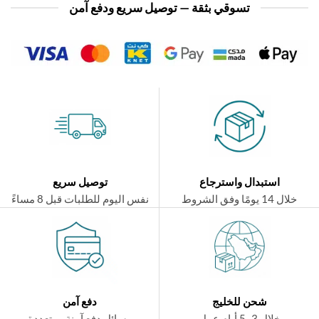
تسوقي بثقة — توصيل سريع ودفع آمن
استبدال واسترجاع
توصيل سريع
ال 14 يومًا وفق الشروط
نفس اليوم للطلبات قبل 8 مساءً
شحن للخليج
دفع آمن
خلال 3–5 أيام عمل
وسائل دفع آمنة ومتعددة