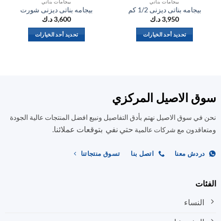
بيجامات بناتي
بيجامات بناتي
بيجامه بناتى ديزنى 1/2 كم
بيجامه بناتى ديزنى شورت
ب
3,950
د.ك
3,600
د.ك
تحديد أحد الخيارات
تحديد أحد الخيارات
هناك
هناك
العديد
العديد
من
من
الأشكال
الأشكال
المختلفة
المختلفة
ق الاصيل المركزي
لهذا
لهذا
المنتج.
المنتج.
في سوق الاصيل نهتم بأدق التفاصيل ونبيع افضل المنتجات عالية الجودة
يمكن
يمكن
حتي نفي بتوقعات عملائنا.
اختيار
اختيار
اقدون مع شركات عالمية
الخيارات
الخيارات
على
على
ردش معنا
اتصل بنا
تسوق منتجاتنا
صفحة
صفحة
المنتج
المنتج
ات
النساء