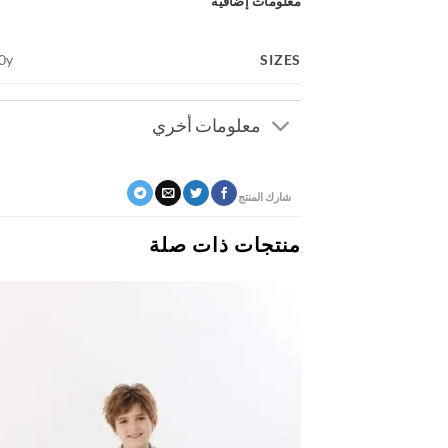
معلومات إضافية
SIZES
10y
معلومات أخري
شارك المنتج
منتجات ذات صلة