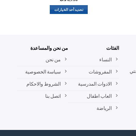
تحديد أحد الخيارات
هناك
العديد
من
الأشكال
المختلفة
الفئات
من نحن والمساعدة
لهذا
المنتج.
النساء
من نحن
يمكن
تي
المفروشات
سياسة الخصوصية
اختيار
الخيارات
الادوات المدرسية
الشروط والاحكام
على
صفحة
العاب اطفال
اتصل بنا
المنتج
الرياضة