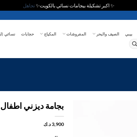
✨ اكبر تشكيلة بيجامات نسائي بالكويت✨
تجاهل
بيبي
الصيف والبحر
المفروشات
المكياج
حجابات
نسائي (او
بجامة ديزني اطفال
اضف
3,900
د.ك
الي
المفضلة