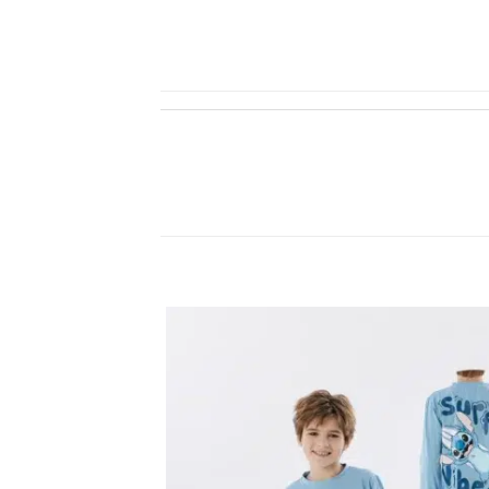
اضف
الي
المفضلة