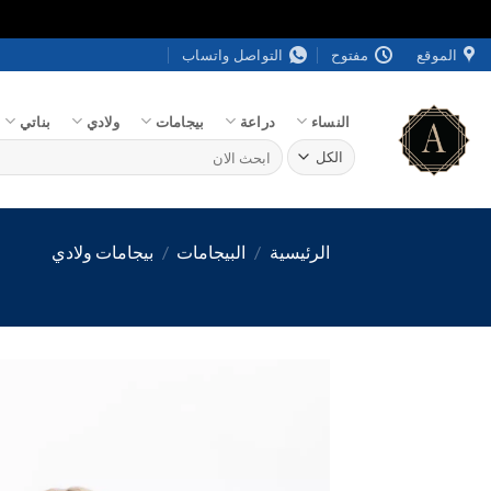
خطي
الموقع
مفتوح
التواصل واتساب
لمحتوى
النساء
دراعة
بيجامات
ولادي
بناتي
البحث
عن:
الرئيسية
/
البيجامات
/
بيجامات ولادي