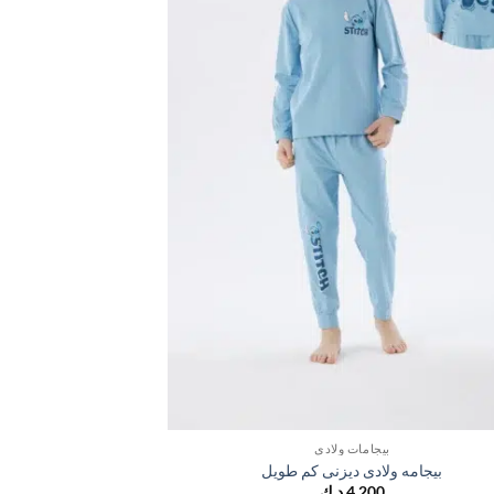
بيجامات ولادي
بيجامه ولادى ديزنى كم طويل
بيجامه و
4,200
د.ك