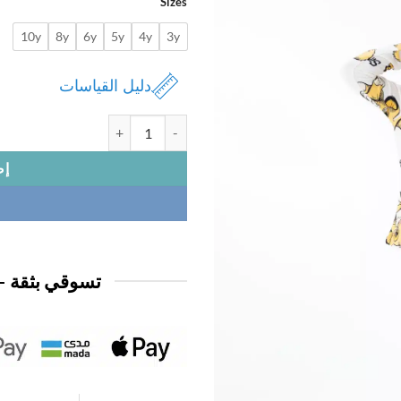
Sizes
10y
8y
6y
5y
4y
3y
دليل القياسات
كمية بجامة ديزني اطفال
إض
تسوقي بثقة —