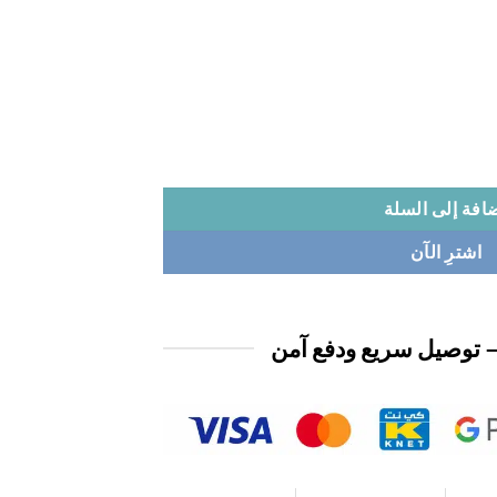
افة إلى السلة
اشترِ الآن
 توصيل سريع ودفع آمن