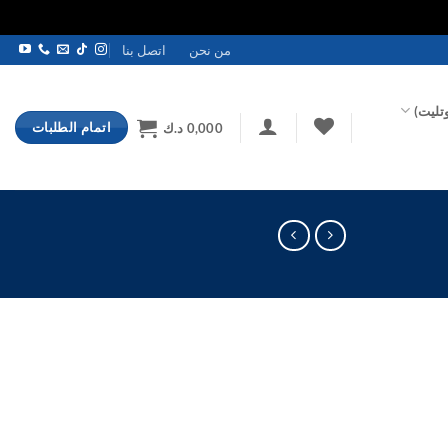
من نحن
اتصل بنا
تليت)
اتمام الطلبات
0,000
د.ك