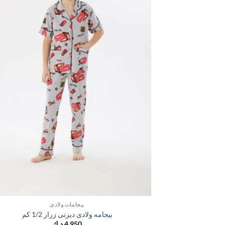
بيجامات ولادي
بيجامه ولادى ديزنى زرار 1/2 كم
4,950
د.ك