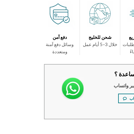
يع
شحن للخليج
دفع آمن
طلبات
خلال 3–5 أيام عمل
وسائل دفع آمنة
ومتعددة
اعدة ؟
بر واتساب
اب