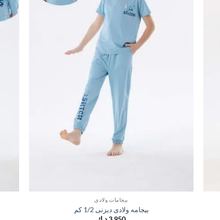
بيجامات ولادي
بيجامه ولادى ديزنى 1/2 كم
3,950
د.ك