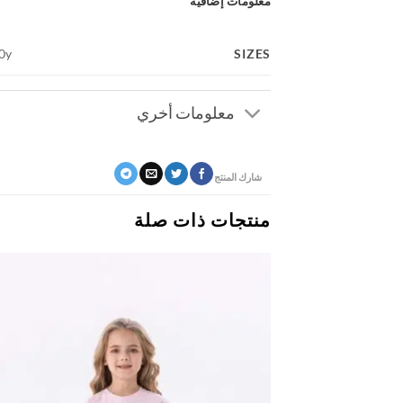
معلومات إضافية
SIZES
10y
معلومات أخري
شارك المنتج
منتجات ذات صلة