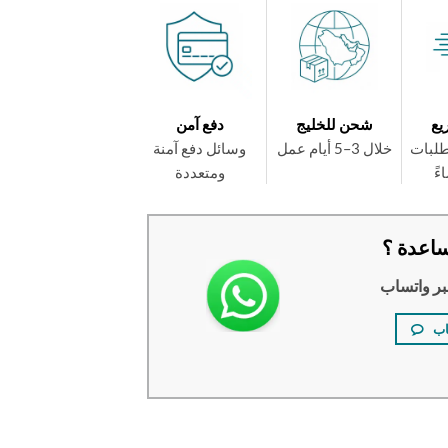
يع
شحن للخليج
دفع آمن
طلبات
خلال 3–5 أيام عمل
وسائل دفع آمنة
ومتعددة
اعدة ؟
بر واتساب
اب