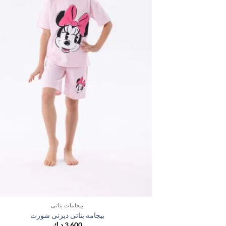
بيجامات بناتي
بيجامه بناتى ديزنى شورت
3,600
د.ك