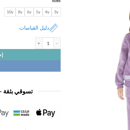
Sizes
10y
8y
6y
5y
4y
3y
دليل القياسات
كمية بجامة ديزني اطفال
إض
تسوقي بثقة —