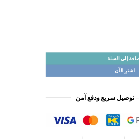
افة إلى السلة
اشترِ الآن
 توصيل سريع ودفع آمن