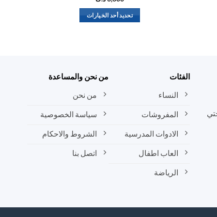
تحديد أحد الخيارات
هناك
العديد
من
الأشكال
المختلفة
الفئات
من نحن والمساعدة
لهذا
المنتج.
النساء
من نحن
يمكن
تي
المفروشات
سياسة الخصوصية
اختيار
الخيارات
الادوات المدرسية
الشروط والاحكام
على
صفحة
العاب اطفال
اتصل بنا
المنتج
الرياضة