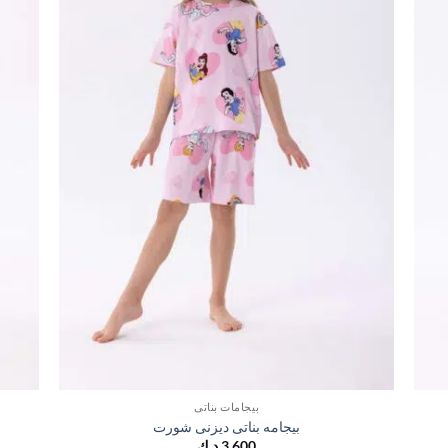
بيجامات بناتي
بيجامه بناتى ديزنى شورت
3,600
د.ك