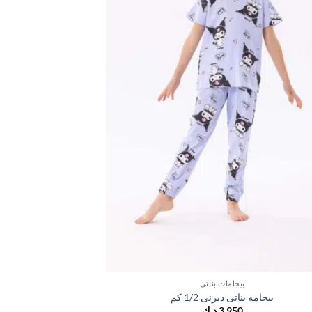
بيجامات بناتي
بيجامه بناتى ديزنى 1/2 كم
بيجامه بن
3,950
د.ك