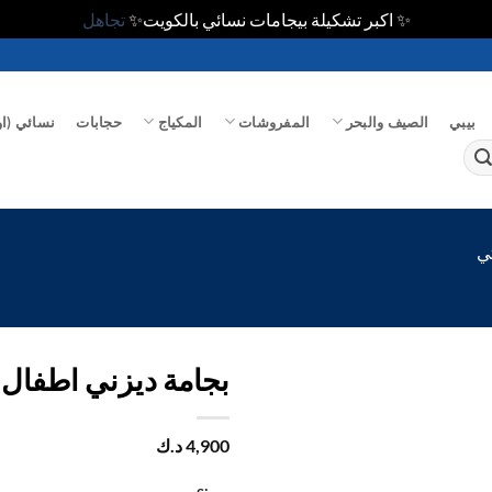
✨ اكبر تشكيلة بيجامات نسائي بالكويت✨
تجاهل
بيبي
الصيف والبحر
المفروشات
المكياج
حجابات
نسائي (او
تي
بجامة ديزني اطفال
اضف
4,900
د.ك
الي
المفضلة