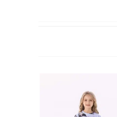
اضف
الي
المفضلة