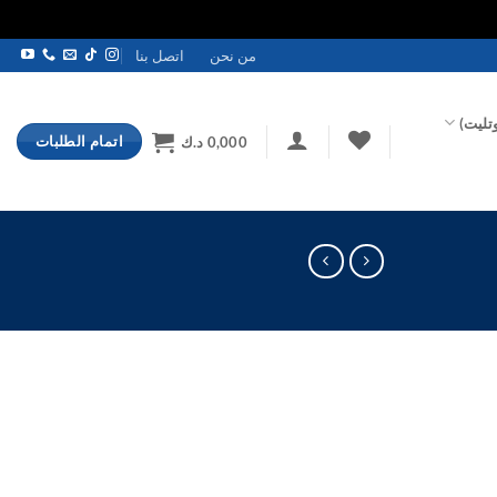
من نحن
اتصل بنا
تليت)
اتمام الطلبات
0,000
د.ك