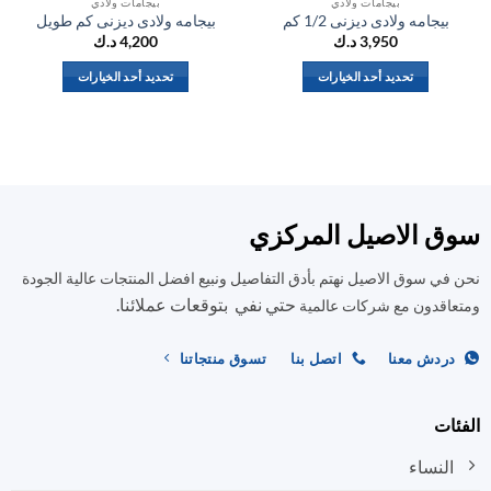
بيجامات ولادي
بيجامات ولادي
بيجامه ولادى ديزنى 1/2 كم
بيجامه ولادى ديزنى كم طويل
بي
3,950
د.ك
4,200
د.ك
تحديد أحد الخيارات
تحديد أحد الخيارات
هناك
هناك
العديد
العديد
من
من
الأشكال
الأشكال
المختلفة
المختلفة
لهذا
لهذا
ق الاصيل المركزي
المنتج.
المنتج.
يمكن
يمكن
في سوق الاصيل نهتم بأدق التفاصيل ونبيع افضل المنتجات عالية الجودة
اختيار
اختيار
حتي نفي بتوقعات عملائنا.
اقدون مع شركات عالمية
الخيارات
الخيارات
على
على
صفحة
صفحة
ردش معنا
اتصل بنا
تسوق منتجاتنا
المنتج
المنتج
ات
النساء