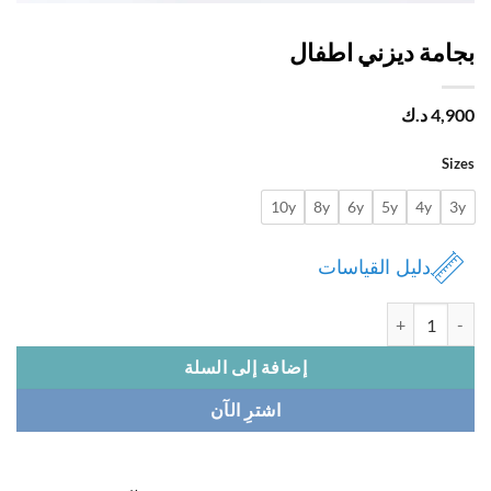
امة ديزني اطفال
4,
د.ك
Si
10y
8y
6y
5y
4y
دليل القياسات
 بجامة ديزني اطفال
إضافة إلى السلة
اشترِ الآن