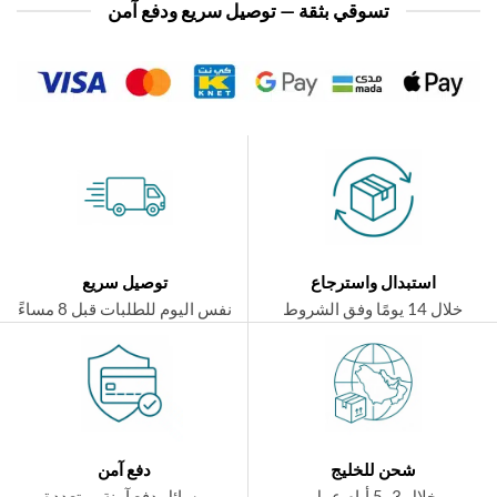
تسوقي بثقة — توصيل سريع ودفع آمن
استبدال واسترجاع
توصيل سريع
ال 14 يومًا وفق الشروط
نفس اليوم للطلبات قبل 8 مساءً
شحن للخليج
دفع آمن
خلال 3–5 أيام عمل
وسائل دفع آمنة ومتعددة