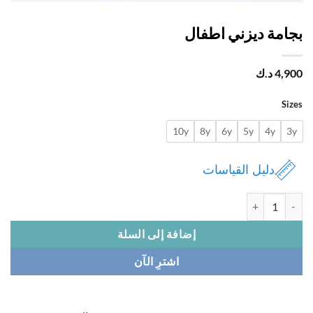
امة ديزني اطفال
4,
د.ك
Si
10y
8y
6y
5y
4y
دليل القياسات
 بجامة ديزني اطفال
إضافة إلى السلة
اشترِ الآن