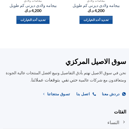
بيجامات ولادي
بيجامات ولادي
يجامه ولادى ديزنى كم طويل
بيجامه ولادى ديزنى كم طويل
بي
4,200
د.ك
4,200
د.ك
تحديد أحد الخيارات
تحديد أحد الخيارات
هناك
هناك
العديد
العديد
من
من
الأشكال
الأشكال
المختلفة
المختلفة
لهذا
لهذا
ق الاصيل المركزي
المنتج.
المنتج.
يمكن
يمكن
في سوق الاصيل نهتم بأدق التفاصيل ونبيع افضل المنتجات عالية الجودة
اختيار
اختيار
حتي نفي بتوقعات عملائنا.
اقدون مع شركات عالمية
الخيارات
الخيارات
على
على
صفحة
صفحة
ردش معنا
اتصل بنا
تسوق منتجاتنا
المنتج
المنتج
ات
النساء