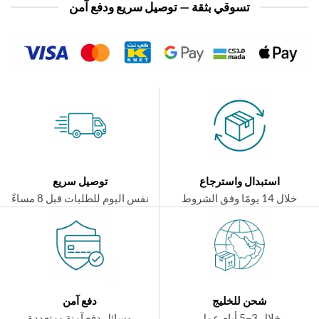
تسوقي بثقة — توصيل سريع ودفع آمن
استبدال واسترجاع
توصيل سريع
ال 14 يومًا وفق الشروط
نفس اليوم للطلبات قبل 8 مساءً
شحن للخليج
دفع آمن
خلال 3–5 أيام عمل
وسائل دفع آمنة ومتعددة