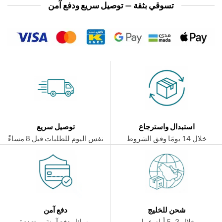
تسوقي بثقة — توصيل سريع ودفع آمن
استبدال واسترجاع
توصيل سريع
ال 14 يومًا وفق الشروط
نفس اليوم للطلبات قبل 8 مساءً
شحن للخليج
دفع آمن
خلال 3–5 أيام عمل
وسائل دفع آمنة ومتعددة