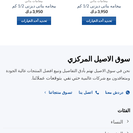
بيجامات بناتي
بيجامات بناتي
بيجامه بناتى ديزنى 1/2 كم
بيجامه بناتى ديزنى 1/2 كم
ب
3,950
د.ك
3,950
د.ك
تحديد أحد الخيارات
تحديد أحد الخيارات
هناك
هناك
العديد
العديد
من
من
الأشكال
الأشكال
المختلفة
المختلفة
ق الاصيل المركزي
لهذا
لهذا
المنتج.
المنتج.
في سوق الاصيل نهتم بأدق التفاصيل ونبيع افضل المنتجات عالية الجودة
يمكن
يمكن
حتي نفي بتوقعات عملائنا.
اختيار
اختيار
اقدون مع شركات عالمية
الخيارات
الخيارات
على
على
ردش معنا
اتصل بنا
تسوق منتجاتنا
صفحة
صفحة
المنتج
المنتج
ات
النساء