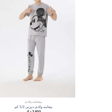
بيجامات ولادي
بيجامه ولادى ديزنى 1/2 كم
3,950
د.ك