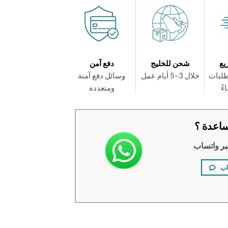
يع
شحن للخليج
دفع آمن
طلبات
خلال 3–5 أيام عمل
وسائل دفع آمنة
ومتعددة
اعدة ؟
بر واتساب
اب