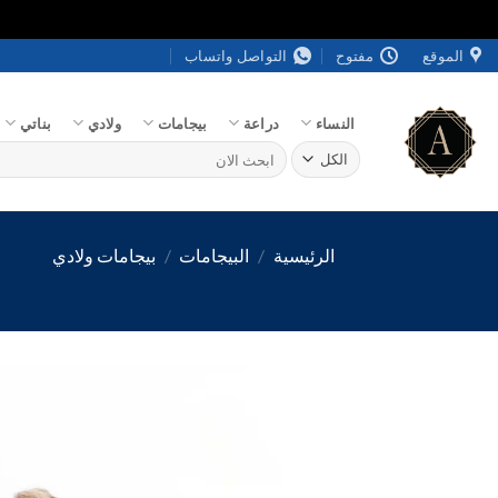
خطي
الموقع
مفتوح
التواصل واتساب
لمحتوى
النساء
دراعة
بيجامات
ولادي
بناتي
البحث
عن:
الرئيسية
/
البيجامات
/
بيجامات ولادي