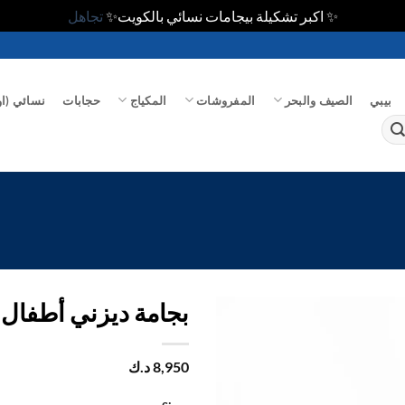
✨ اكبر تشكيلة بيجامات نسائي بالكويت✨
تجاهل
بيبي
الصيف والبحر
المفروشات
المكياج
حجابات
نسائي (او
بجامة ديزني أطفال
اضف
8,950
د.ك
الي
المفضلة