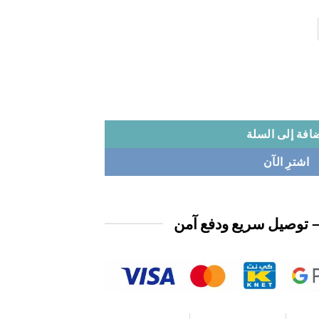
افة إلى السلة
اشترِ الآن
 توصيل سريع ودفع آمن