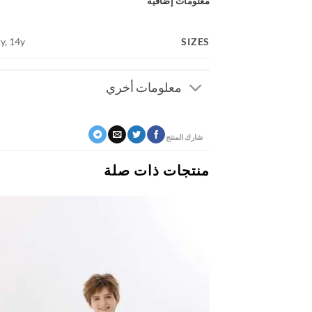
معلومات إضافية
SIZES
2y, 14y
معلومات أخري
شارك المنتج
منتجات ذات صلة