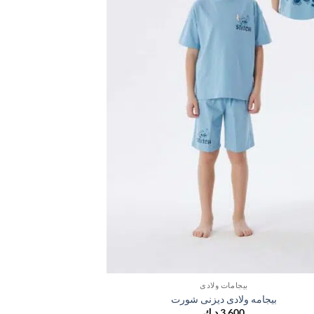
بيجامات ولادي
بيجامه ولادى ديزنى شورت
بيجامه 
3,600
د.ك