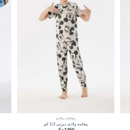
بيجامات ولادي
بيجامه ولادى ديزنى 1/2 كم
3,950
د.ك