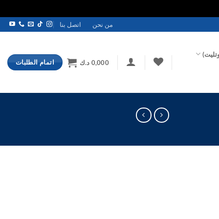
من نحن
اتصل بنا
تليت)
اتمام الطلبات
0,000
د.ك