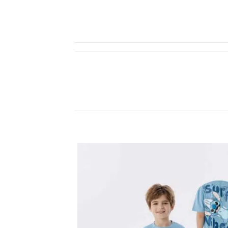
اضف
الي
المفضلة