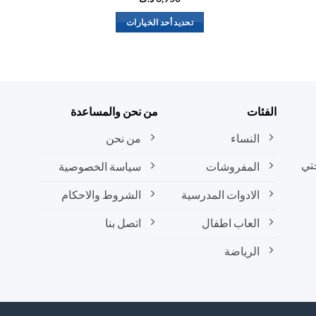
تحديد أحد الخيارات
هناك
العديد
من
الأشكال
المختلفة
الفئات
من نحن والمساعدة
لهذا
المنتج.
النساء
من نحن
يمكن
تي
المفروشات
سياسة الخصوصية
اختيار
الخيارات
الادوات المدرسية
الشروط والاحكام
على
صفحة
العاب اطفال
اتصل بنا
المنتج
الرياضة