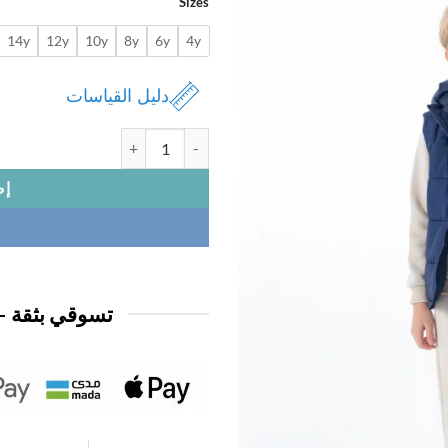
Sizes
14y
12y
10y
8y
6y
4y
دليل القياسات
كمية بجامة ديزني أطفال
إض
تسوقي بثقة —