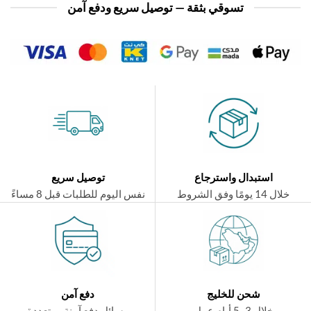
تسوقي بثقة — توصيل سريع ودفع آمن
استبدال واسترجاع
توصيل سريع
ال 14 يومًا وفق الشروط
نفس اليوم للطلبات قبل 8 مساءً
شحن للخليج
دفع آمن
خلال 3–5 أيام عمل
وسائل دفع آمنة ومتعددة