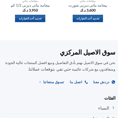
بيجامات بناتي
بيجامات بناتي
بيجامه بناتى ديزنى شورت
بيجامه بناتى ديزنى 1/2 كم
ب
3,600
د.ك
3,950
د.ك
تحديد أحد الخيارات
تحديد أحد الخيارات
هناك
هناك
العديد
العديد
من
من
الأشكال
الأشكال
المختلفة
المختلفة
ق الاصيل المركزي
لهذا
لهذا
المنتج.
المنتج.
في سوق الاصيل نهتم بأدق التفاصيل ونبيع افضل المنتجات عالية الجودة
يمكن
يمكن
حتي نفي بتوقعات عملائنا.
اختيار
اختيار
اقدون مع شركات عالمية
الخيارات
الخيارات
على
على
ردش معنا
اتصل بنا
تسوق منتجاتنا
صفحة
صفحة
المنتج
المنتج
ات
النساء