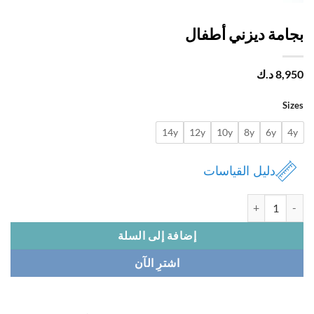
امة ديزني أطفال
8,
د.ك
Si
14y
12y
10y
8y
6y
دليل القياسات
 بجامة ديزني أطفال
إضافة إلى السلة
اشترِ الآن