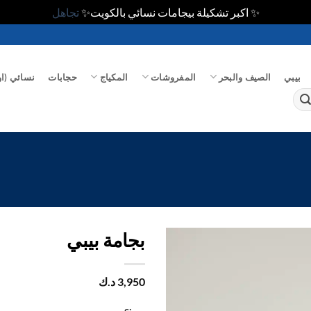
✨ اكبر تشكيلة بيجامات نسائي بالكويت✨
تجاهل
بيبي
الصيف والبحر
المفروشات
المكياج
حجابات
نسائي (او
بجامة بيبي
اضف
3,950
د.ك
الي
المفضلة