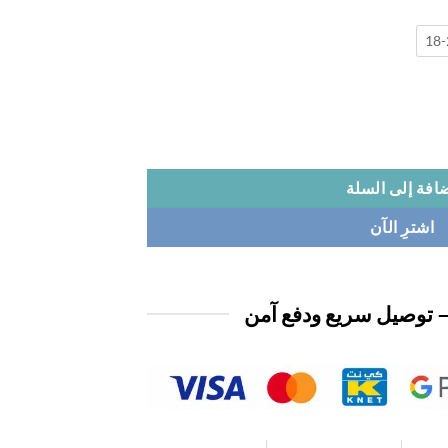
18
افة إلى السلة
اشترِ الآن
 توصيل سريع ودفع آمن