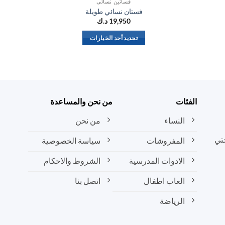
فساتين نسائي
فستان نسائي طويلة
19,950
د.ك
تحديد أحد الخيارات
هناك
العديد
من
الأشكال
المختلفة
الفئات
من نحن والمساعدة
لهذا
المنتج.
النساء
من نحن
يمكن
تي
المفروشات
سياسة الخصوصية
اختيار
الخيارات
الادوات المدرسية
الشروط والاحكام
على
صفحة
العاب اطفال
اتصل بنا
المنتج
الرياضة