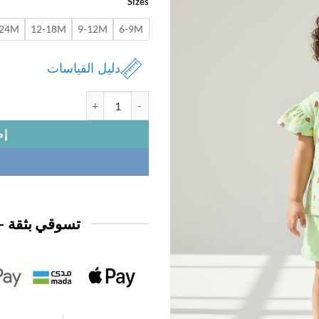
Sizes
-24M
12-18M
9-12M
6-9M
دليل القياسات
كمية بجامة بيبي
إض
تسوقي بثقة —