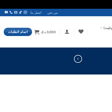
من نحن
اتصل بنا
تليت)
اتمام الطلبات
0,000
د.ك