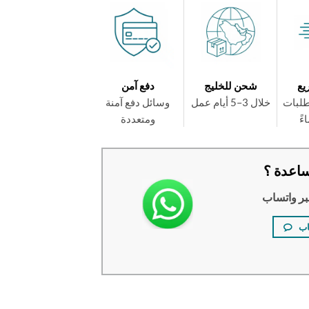
يع
شحن للخليج
دفع آمن
طلبات
خلال 3–5 أيام عمل
وسائل دفع آمنة
ومتعددة
اعدة ؟
بر واتساب
اب