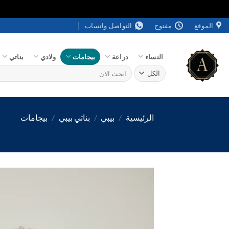
خطي
الموقع
مفتوح
التواصل واتساب
لمحتوى
النساء
دراعة
بيجامات
ولادي
بناتي
البحث
عن:
الرئيسية
/
بيبي
/
بناتي بيبي
/
بيجامات