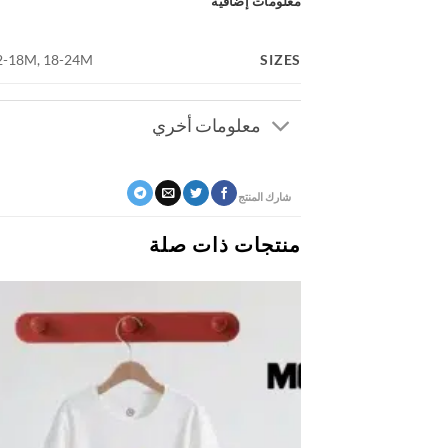
معلومات إضافية
SIZES
2-18M, 18-24M
معلومات أخري
شارك المنتج
منتجات ذات صلة