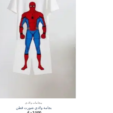
بيجامات ولادي
بجامة ولادي شورت قطن
3,500
د.ك