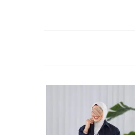
اضف
الي
المفضلة